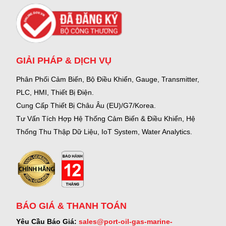
GIẢI PHÁP & DỊCH VỤ
Phân Phối Cảm Biến, Bộ Điều Khiển, Gauge,
Transmitter,
PLC, HMI, Thiết Bị Điện.
Cung Cấp Thiết Bị Châu Âu (EU)/G7/Korea.
Tư Vấn Tích Hợp Hệ Thống Cảm Biến & Điều Khiển, Hệ
Thống Thu Thập Dữ Liệu, IoT System, Water Analytics.
BÁO GIÁ & THANH TOÁN
Yêu Cầu Báo Giá:
sales@port-oil-gas-marine-