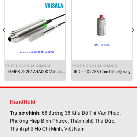
THIẾT BỊ CẢM BIẾN OIL&GAS
THIẾT BỊ CẢM BIẾN OIL&GAS
HMPX 7E2B1A4A000 Vaisala
IRD – E02785 Cảm biến độ rung
Vietnam
HandHeld
Trụ sở chính:
66 đường 36 Khu Đô Thị Vạn Phúc ,
Phường Hiệp Bình Phước, Thành phố Thủ Đức,
Thành phố Hồ Chí Minh, Việt Nam