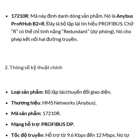
17210R
: Mã này định danh dòng sản phẩm.
Nó là
Anybus
ProfiHub B2+R
.
Đây là bộ lặp lại tín hiệu PROFIBUS. Chữ
“R” có thể chỉ tính năng “Redundant” (dự phòng). Nó cho
phép kết nối hai đường truyền.
2. Thông số kỹ thuật chính
Loại sản phẩm
: Bộ lặp lại/chuyển đổi giao diện.
Thương hiệu
: HMS Networks (Anybus).
Mã sản phẩm
: 17210R.
Mạng hỗ trợ
:
PROFIBUS DP
.
Tốc độ truyền
: Hỗ trợ từ 9.6 Kbps đến 12 Mbps.
Nó tự