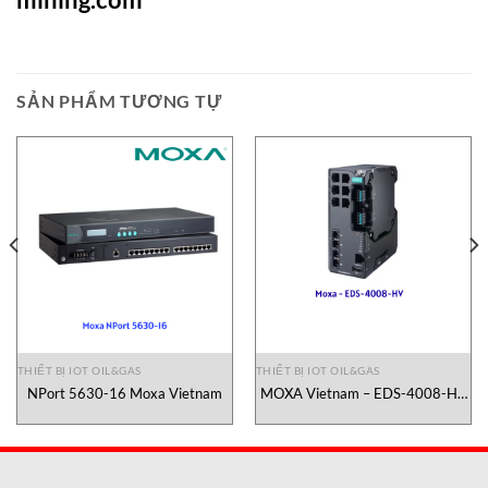
SẢN PHẨM TƯƠNG TỰ
THIẾT BỊ IOT OIL&GAS
THIẾT BỊ IOT OIL&GAS
NPort 5630-16 Moxa Vietnam
MOXA Vietnam – EDS-4008-HV
Bộ chuyển đổi tín hiệu công
nghiệp MOXA Vietnam