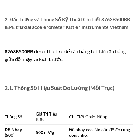
2. Đặc Trưng và Thông Số Kỹ Thuật Chi Tiết 8763B500BB
IEPE triaxial accelerometer Kistler Instrumente Vietnam
8763B500BB
được thiết kế để cân bằng tốt. Nó cân bằng
giữa độ nhạy và kích thước.
2.1. Thông Số Hiệu Suất Đo Lường (Mỗi Trục)
Giá Trị Tiêu
Thông Số
Chi Tiết Chức Năng
Biểu
Độ Nhạy
Độ nhạy cao. Nó cần để đo rung
500 mV/g
(500)
động nhỏ.