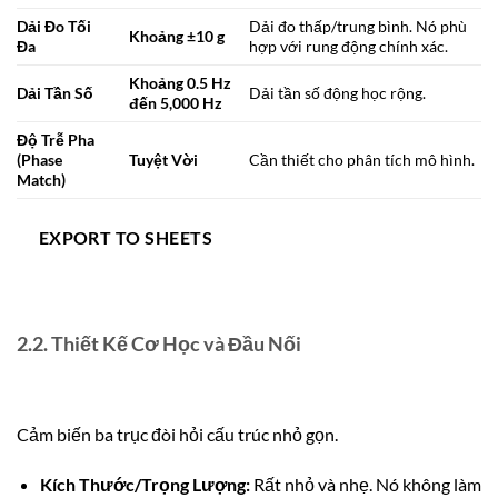
Dải Đo Tối
Dải đo thấp/trung bình. Nó phù
Khoảng
±
10
g
Đa
hợp với rung động chính xác.
Khoảng 0.5 Hz
Dải Tần Số
Dải tần số động học rộng.
đến 5,000 Hz
Độ Trễ Pha
(Phase
Tuyệt Vời
Cần thiết cho phân tích mô hình.
Match)
EXPORT TO SHEETS
2.2. Thiết Kế Cơ Học và Đầu Nối
Cảm biến ba trục đòi hỏi cấu trúc nhỏ gọn.
Kích Thước/Trọng Lượng:
Rất nhỏ và nhẹ. Nó không làm