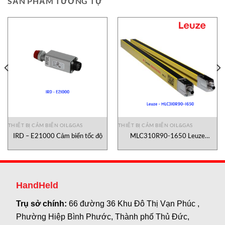
SẢN PHẨM TƯƠNG TỰ
THIẾT BỊ CẢM BIẾN OIL&GAS
THIẾT BỊ CẢM BIẾN OIL&GAS
IRD – E21000 Cảm biến tốc độ
MLC310R90-1650 Leuze
Vietnam
HandHeld
Trụ sở chính:
66 đường 36 Khu Đô Thị Vạn Phúc ,
Phường Hiệp Bình Phước, Thành phố Thủ Đức,