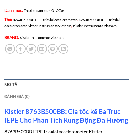
Danh mục:
Thiết bị cảm biến Oil&Gas
Thẻ:
,
8763B500BB IEPE triaxial accelerometer
8763B500BB IEPE triaxial
,
accelerometer Kistler Instrumente Vietnam
Kistler Instrumente Vietnam
BRAND:
Kistler Instrumente Vietnam
MÔ TẢ
ĐÁNH GIÁ (0)
Kistler 8763B500BB: Gia tốc kế Ba Trục
IEPE Cho Phân Tích Rung Động Đa Hướng
8763B500BB IEPE triaxial accelerometer Kistler