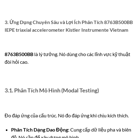
3. Ứng Dụng Chuyên Sâu và Lợi Ích Phân Tích 8763B500BB
IEPE triaxial accelerometer Kistler Instrumente Vietnam
8763B500BB
là lý tưởng. Nó dùng cho các lĩnh vực kỹ thuật
đòi hỏi cao.
3.1. Phân Tích Mô Hình (Modal Testing)
Đo đáp ứng của cấu trúc. Nó đo đáp ứng khi chịu kích thích.
Phân Tích Dạng Dao Động:
Cung cấp dữ liệu pha và biên
độ. Nó cần để xây dựng mô hình.