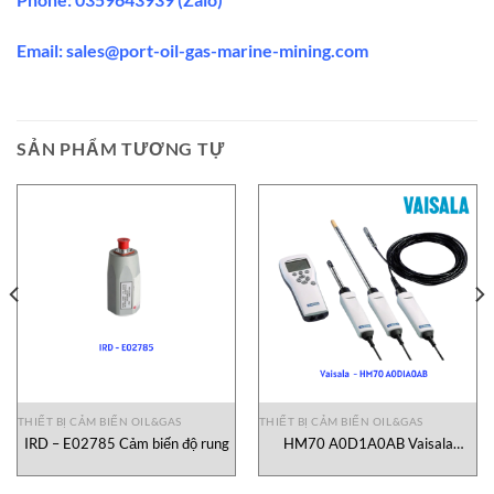
Email: sales@port-oil-gas-marine-mining.com
SẢN PHẨM TƯƠNG TỰ
THIẾT BỊ CẢM BIẾN OIL&GAS
THIẾT BỊ CẢM BIẾN OIL&GAS
IRD – E02785 Cảm biến độ rung
HM70 A0D1A0AB Vaisala
Vietnam