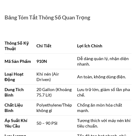
Bảng Tóm Tắt Thông Số Quan Trọng
Thông Số Kỹ
Chi Tiết
Lợi Ích Chính
Thuật
Dễ dàng quản lý, nhận diện
Mã Sản Phẩm
910N
nhanh.
Loại Hoạt
Khí nén (Air
An toàn, không dùng điện.
Động
Driven)
Dung Tích
20 Gallon (Khoảng
Lưu trữ lớn, giảm số lần pha
Bình
75.7 Lít)
chế.
Chất Liệu
Polyethylene/Thép
Chống ăn mòn hóa chất
Bình
không gỉ
mạnh.
Áp Suất Khí
Tương thích với máy nén khí
50 – 90 PSI
Yêu Cầu
tiêu chuẩn.
Lưu Lượng
Tốc độ tạo bọt nhanh, phủ