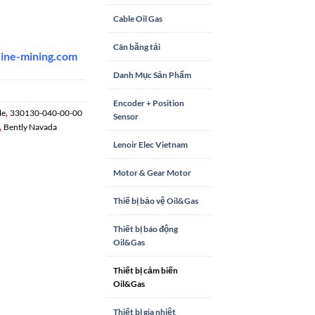
Cable Oil Gas
Cân băng tải
rine-mining.com
Danh Mục Sản Phẩm
Encoder + Position
,
le
330130-040-00-00
Sensor
,
Bently Navada
Lenoir Elec Vietnam
Motor & Gear Motor
Thiế bị bảo vệ Oil&Gas
Thiết bị báo động
Oil&Gas
Thiết bị cảm biến
Oil&Gas
Thiết bị gia nhiệt