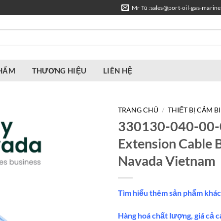
Mr Tú :sales@port-oil-gas-marin
PHẨM
THƯƠNG HIỆU
LIÊN HỆ
TRANG CHỦ
/
THIẾT BỊ CẢM B
330130-040-00-
Extension Cable 
Navada Vietnam
Tìm hiểu thêm sản phẩm khác
Hàng hoá chất lượng, giá cả c