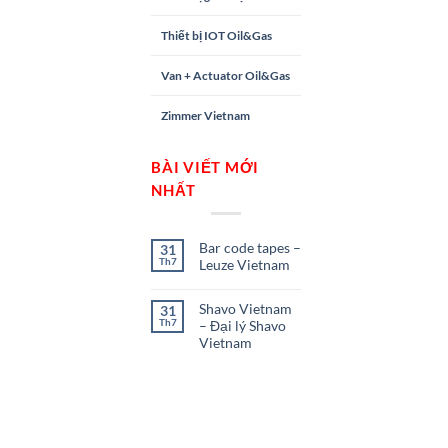
Thiết bị IOT Oil&Gas
Van + Actuator Oil&Gas
Zimmer Vietnam
BÀI VIẾT MỚI
NHẤT
Bar code tapes –
31
Th7
Leuze Vietnam
Shavo Vietnam
31
Th7
– Đại lý Shavo
Vietnam