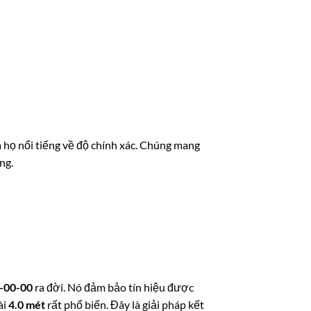
a họ nổi tiếng về độ chính xác. Chúng mang
ng.
-00-00
ra đời. Nó đảm bảo tín hiệu được
ài
4.0 mét
rất phổ biến. Đây là giải pháp kết