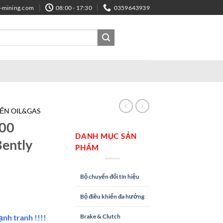
e-mining.com
08:00 - 17:30
0359643939
IẾN OIL&GAS
00
DANH MỤC SẢN
Bently
PHẨM
Bộ chuyển đổi tín hiệu
Bộ điều khiển đa hướng
ạnh tranh !!!!
Brake & Clutch