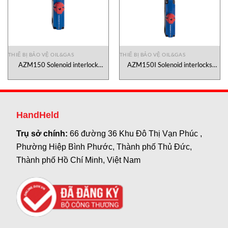
THIẾ BỊ BẢO VỆ OIL&GAS
THIẾ BỊ BẢO VỆ OIL&GAS
AZM150 Solenoid interlock
AZM150I Solenoid interlocks
Schmersal Vietnam
Schmersal Vietnam
HandHeld
Trụ sở chính:
66 đường 36 Khu Đô Thị Vạn Phúc ,
Phường Hiệp Bình Phước, Thành phố Thủ Đức,
Thành phố Hồ Chí Minh, Việt Nam