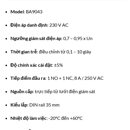
Model
: BA9043
Điện áp danh định
: 230 V AC
Ngưỡng giám sát điện áp
: 0,7 – 0,95 x Un
Thời gian trễ
: điều chỉnh từ 0,1 – 10 giây
Độ chính xác cài đặt
: ±5%
Tiếp điểm đầu ra
: 1 NO + 1 NC, 8 A / 250 V AC
Nguồn cấp
: trực tiếp từ lưới điện giám sát
Kiểu lắp
: DIN rail 35 mm
Nhiệt độ làm việc
: -20°C đến +60°C