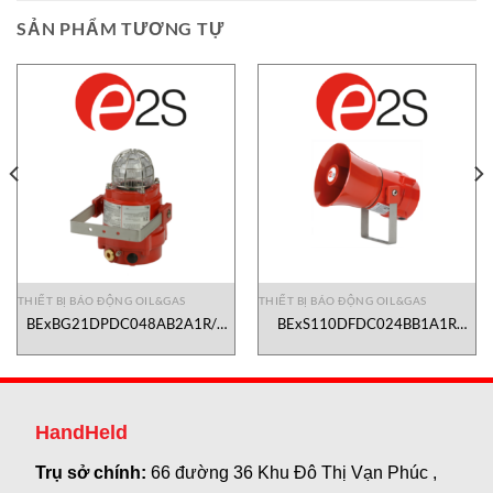
SẢN PHẨM TƯƠNG TỰ
THIẾT BỊ BÁO ĐỘNG OIL&GAS
THIẾT BỊ BÁO ĐỘNG OIL&GAS
BExBG21DPDC048AB2A1R/Y
BExS110DFDC024BB1A1R
Xenon Beacon 21 Joule E2S
Explosion Proof Alarm Horn
Vietnam
Sounder E2S Vietnam
HandHeld
Trụ sở chính:
66 đường 36 Khu Đô Thị Vạn Phúc ,