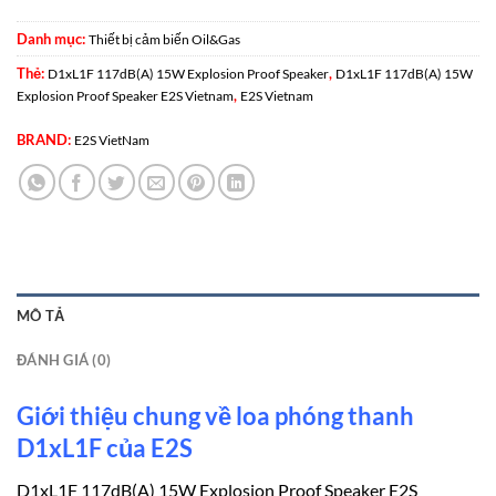
Danh mục:
Thiết bị cảm biến Oil&Gas
Thẻ:
,
D1xL1F 117dB(A) 15W Explosion Proof Speaker
D1xL1F 117dB(A) 15W
,
Explosion Proof Speaker E2S Vietnam
E2S Vietnam
BRAND:
E2S VietNam
MÔ TẢ
ĐÁNH GIÁ (0)
Giới thiệu chung về loa phóng thanh
D1xL1F của E2S
D1xL1F 117dB(A) 15W Explosion Proof Speaker E2S