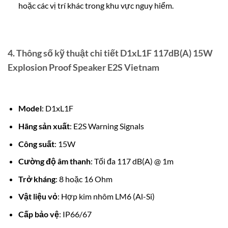
hoặc các vị trí khác trong khu vực nguy hiểm.
4.
Thông số kỹ thuật chi tiết D1xL1F 117dB(A) 15W
Explosion Proof Speaker E2S Vietnam
Model
: D1xL1F
Hãng sản xuất
: E2S Warning Signals
Công suất
: 15W
Cường độ âm thanh
: Tối đa 117 dB(A) @ 1m
Trở kháng
: 8 hoặc 16 Ohm
Vật liệu vỏ
: Hợp kim nhôm LM6 (Al-Si)
Cấp bảo vệ
: IP66/67