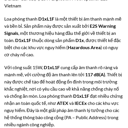
Vietnam
Loa phóng thanh
D1xL1F
là một thiết bị âm thanh mạnh mẽ
và bền bỉ. Sản phẩm này được sản xuất bởi
E2S Warning
Signals
, một thương hiệu hàng đầu thế giới về thiết bị an
toàn.
D1xL1F
thuộc dòng sản phẩm
D1x
, được thiết kế đặc
biệt cho các khu vực nguy hiểm (
Hazardous Area
) có nguy
cơ cháy nổ cao.
Với công suất 15W,
D1xL1F
cung cấp âm thanh rõ ràng và
mạnh mẽ, với cường độ âm thanh lên tới
117 dB(A)
. Thiết bị
này được chế tạo để hoạt động ổn định trong môi trường
khắc nghiệt, nơi có yêu cầu cao về khả năng chống cháy nổ
và chống ăn mòn. Loa phóng thanh
D1xL1F
đạt nhiều chứng
nhận an toàn quốc tế, như
ATEX
và
IECEx
cho các khu vực
nguy hiểm. Đây là một giải pháp âm thanh lý tưởng cho các
hệ thống thông báo công cộng (PA – Public Address) trong
nhiều ngành công nghiệp.