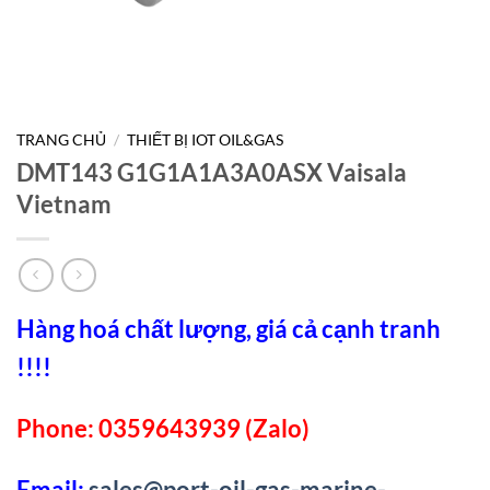
TRANG CHỦ
/
THIẾT BỊ IOT OIL&GAS
DMT143 G1G1A1A3A0ASX Vaisala
Vietnam
Hàng hoá chất lượng, giá cả cạnh tranh
!!!!
Phone: 0359643939 (Zalo)
Email:
sales@port-oil-gas-marine-