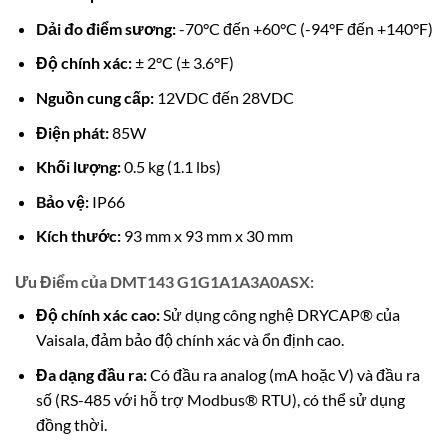
Dải đo điểm sương:
-70°C đến +60°C (-94°F đến +140°F)
Độ chính xác:
± 2°C (± 3.6°F)
Nguồn cung cấp:
12VDC đến 28VDC
Điện phát:
85W
Khối lượng:
0.5 kg (1.1 lbs)
Bảo vệ:
IP66
Kích thước:
93 mm x 93 mm x 30 mm
Ưu Điểm của DMT143 G1G1A1A3A0ASX:
Độ chính xác cao:
Sử dụng công nghệ DRYCAP® của
Vaisala, đảm bảo độ chính xác và ổn định cao.
Đa dạng đầu ra:
Có đầu ra analog (mA hoặc V) và đầu ra
số (RS-485 với hỗ trợ Modbus® RTU), có thể sử dụng
đồng thời.