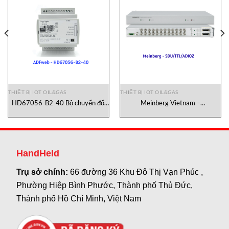
THIẾT BỊ IOT OIL&GAS
THIẾT BỊ IOT OIL&GAS
HD67056-B2-40 Bộ chuyển đổi
Meinberg Vietnam –
Mbus-Bacnet – ADFweb
SDU/TTL/AD102 Bộ chia tín
hiệu Meinberg Vietnam
HandHeld
Trụ sở chính:
66 đường 36 Khu Đô Thị Vạn Phúc ,
Phường Hiệp Bình Phước, Thành phố Thủ Đức,
Thành phố Hồ Chí Minh, Việt Nam