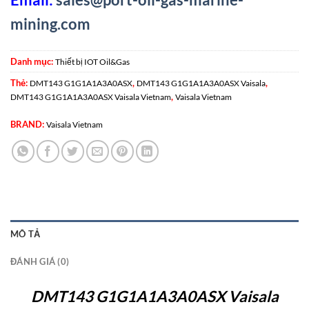
mining.com
Danh mục:
Thiết bị IOT Oil&Gas
Thẻ:
,
,
DMT143 G1G1A1A3A0ASX
DMT143 G1G1A1A3A0ASX Vaisala
,
DMT143 G1G1A1A3A0ASX Vaisala Vietnam
Vaisala Vietnam
BRAND:
Vaisala Vietnam
MÔ TẢ
ĐÁNH GIÁ (0)
DMT143 G1G1A1A3A0ASX Vaisala