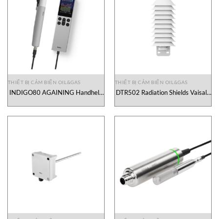
THIẾT BỊ CẢM BIẾN OIL&GAS
THIẾT BỊ CẢM BIẾN OIL&GAS
INDIGO80 AGAINING Handheld
DTR502 Radiation Shields Vaisala
Indicator Vaisala Vietnam
Vietnam