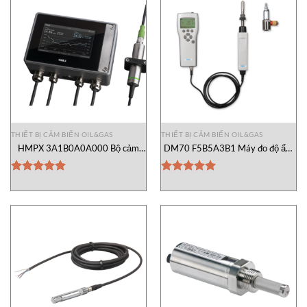
THIẾT BỊ CẢM BIẾN OIL&GAS
THIẾT BỊ CẢM BIẾN OIL&GAS
HMPX 3A1B0A0A000 Bộ cảm
DM70 F5B5A3B1 Máy đo độ ẩm
biến độ ẩm và nhiệt độ Vaisala
Vaisala Vietnam
Vietnam
Được xếp
Được xếp
hạng
5.00
hạng
5.00
5 sao
5 sao