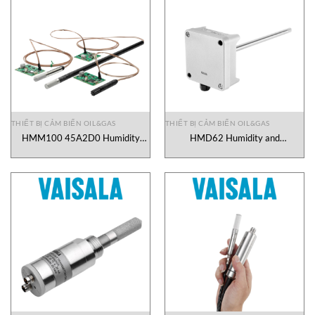
THIẾT BỊ CẢM BIẾN OIL&GAS
THIẾT BỊ CẢM BIẾN OIL&GAS
HMM100 45A2D0 Humidity
HMD62 Humidity and
Module for Environmental
Temperature Transmitter Vaisala
Chambers Vaisala Vietnam
Vietnam