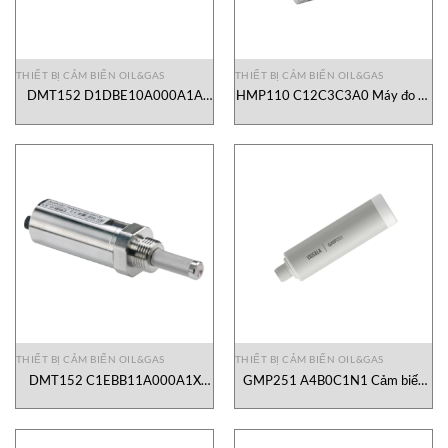
THIẾT BỊ CẢM BIẾN OIL&GAS
THIẾT BỊ CẢM BIẾN OIL&GAS
DMT152 D1DBE10A000A1A
HMP110 C12C3C3A0 Máy đo độ
Cảm biến nhiệt độ độ ẩm Vaisala
ẩm và nhiệt độ Vaisala Vietnam
Vietnam
THIẾT BỊ CẢM BIẾN OIL&GAS
THIẾT BỊ CẢM BIẾN OIL&GAS
DMT152 C1EBB11A000A1X
GMP251 A4B0C1N1 Cảm biến
Cảm biến điểm sương Vaisala
CO2 Vaisala Vietnam
Vietnam