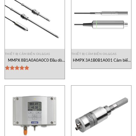
THIẾT BỊ CẢM BIẾN OIL&GAS
THIẾT BỊ CẢM BIẾN OIL&GAS
MMPX 8B1A0A0A0C0 Đầu dò
HMPX 3A1B0B1A001 Cảm biến
điểm sương cho dầu khí Vaisala
nhiệt độ và độ ẩm Vaisala Vietnam
Vietnam
Được xếp
hạng
5.00
5 sao