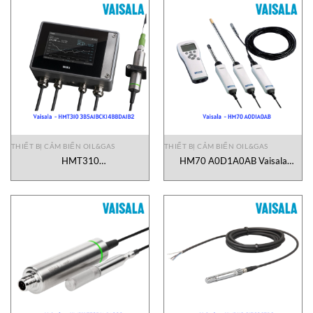
THIẾT BỊ CẢM BIẾN OIL&GAS
THIẾT BỊ CẢM BIẾN OIL&GAS
HMT310
HM70 A0D1A0AB Vaisala
3B5A1BCK14BBDA1B2 Vaisala
Vietnam
Vietnam