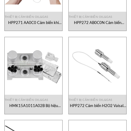
THIẾT BỊ CẢM BIẾN OIL&GAS
THIẾT BỊ CẢM BIẾN OIL&GAS
HPP271 AA0C0 Cảm biến khí
HPP272 AB0C0N Cảm biến
Vaisala Vietnam
H2O2 Vaisala Vietnam
THIẾT BỊ CẢM BIẾN OIL&GAS
THIẾT BỊ CẢM BIẾN OIL&GAS
HMK15A1011A02B Bộ hiệu
HPP272 Cảm biến H2O2 Vaisala
chuẩn độ ẩm Vaisala Vietnam
Vietnam