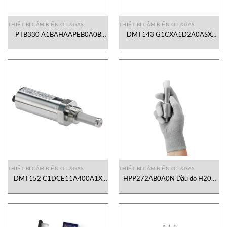
THIẾT BỊ CẢM BIẾN OIL&GAS
THIẾT BỊ CẢM BIẾN OIL&GAS
PTB330 A1BAHAAPEB0A0B
DMT143 G1CXA1D2A0ASX
Cảm biến áp suất Vaisala Vietnam
Cảm biến điềm sương Vaisala
Vietnam
THIẾT BỊ CẢM BIẾN OIL&GAS
THIẾT BỊ CẢM BIẾN OIL&GAS
DMT152 C1DCE11A400A1X
HPP272AB0A0N Đầu dò H202
Cảm biến điểm sương Vaisala
Vaisala Vietnam
Vietnam