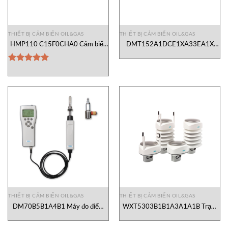
THIẾT BỊ CẢM BIẾN OIL&GAS
THIẾT BỊ CẢM BIẾN OIL&GAS
HMP110 C15F0CHA0 Cảm biến
DMT152A1DCE1XA33EA1X
độ ẩm Vaisala Vietnam
Cảm biến nhiệt độ và độ ẩm
Vaisala Vietnam
Được xếp
hạng
5.00
5 sao
THIẾT BỊ CẢM BIẾN OIL&GAS
THIẾT BỊ CẢM BIẾN OIL&GAS
DM70B5B1A4B1 Máy đo điểm
WXT5303B1B1A3A1A1B Trạm
sương cầm tay Vaisala Vietnam
quan trắc Vaisala Vietnam