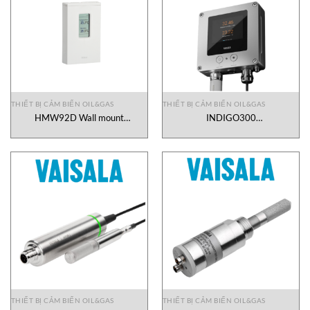
THIẾT BỊ CẢM BIẾN OIL&GAS
THIẾT BỊ CẢM BIẾN OIL&GAS
HMW92D Wall mount
INDIGO300
Transmitter Vaisala Vietnam
A0D24N1A180N1V1
Transmitter with smart probe
connection Vaisala Vietnam
THIẾT BỊ CẢM BIẾN OIL&GAS
THIẾT BỊ CẢM BIẾN OIL&GAS