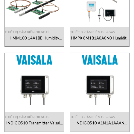
THIẾT BỊ CẢM BIẾN OIL&GAS
THIẾT BỊ CẢM BIẾN OIL&GAS
HMM100 14A1BE Humidity
HMPX 8M1B1A0A0N0 Humidity
Module Vaisala Vietnam
and Temperature Probe Vaisala
Vietnam
THIẾT BỊ CẢM BIẾN OIL&GAS
THIẾT BỊ CẢM BIẾN OIL&GAS
INDIGO510 Transmitter Vaisala
INDIGO510 A1N1A1AAAN
Vietnam
Transmitter INDIGO510 Vaisala
Vietnam