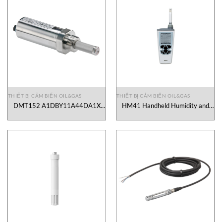
THIẾT BỊ CẢM BIẾN OIL&GAS
THIẾT BỊ CẢM BIẾN OIL&GAS
DMT152 A1DBY11A44DA1X
HM41 Handheld Humidity and
Dew Point Transmitter Vaisala
Temperature Meter Vaisala
Vietnam
Vietnam