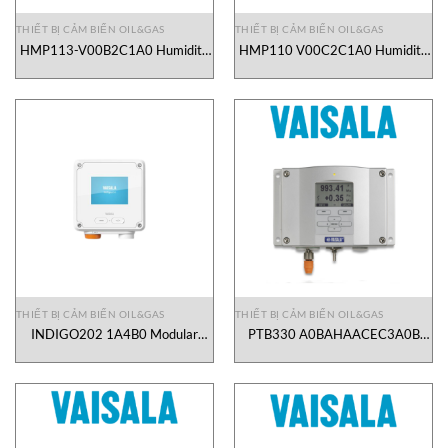
THIẾT BỊ CẢM BIẾN OIL&GAS
THIẾT BỊ CẢM BIẾN OIL&GAS
HMP113-V00B2C1A0 Humidity
HMP110 V00C2C1A0 Humidity
and Temperature Probe Vaisala
and Temperature Probe Vaisala
Vietnam
Vietnam
THIẾT BỊ CẢM BIẾN OIL&GAS
THIẾT BỊ CẢM BIẾN OIL&GAS
INDIGO202 1A4B0 Modular
PTB330 A0BAHAACEC3A0B
transmitters Vaisala Vietnam
Digital Barometer Vaisala
Vietnam