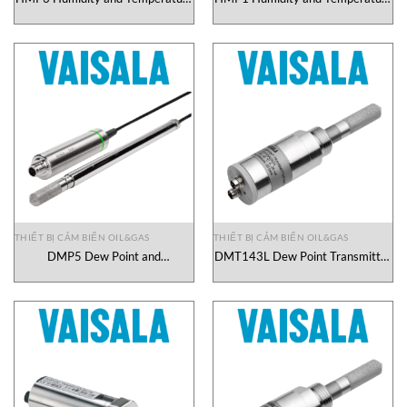
Probe Vaisala Vietnam
Probe Vaisala Vietnam
THIẾT BỊ CẢM BIẾN OIL&GAS
THIẾT BỊ CẢM BIẾN OIL&GAS
DMP5 Dew Point and
DMT143L Dew Point Transmitter
Temperature Probe Vaisala
Vaisala Vietnam
Vietnam