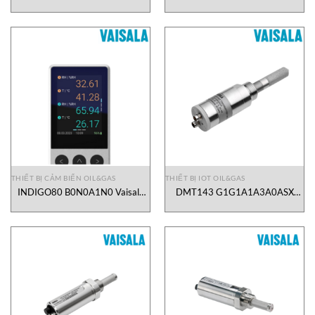
Dew Point Transmitter Vaisala
Vietnam
THIẾT BỊ CẢM BIẾN OIL&GAS
THIẾT BỊ IOT OIL&GAS
INDIGO80 B0N0A1N0 Vaisala
DMT143 G1G1A1A3A0ASX
Vietnam
Vaisala Vietnam