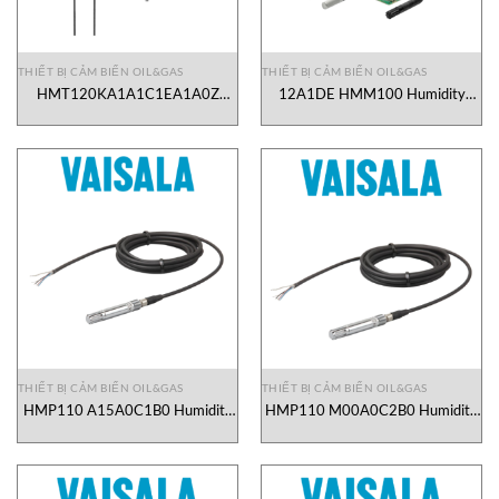
THIẾT BỊ CẢM BIẾN OIL&GAS
THIẾT BỊ CẢM BIẾN OIL&GAS
HMT120KA1A1C1EA1A0Z
12A1DE HMM100 Humidity
Humidity and Temperature
Sensor Vaisala Vietnam
Transmitters Vaisala Vietnam
THIẾT BỊ CẢM BIẾN OIL&GAS
THIẾT BỊ CẢM BIẾN OIL&GAS
HMP110 A15A0C1B0 Humidity
HMP110 M00A0C2B0 Humidity
and Temperature Probe Vaisala
and Temperature Probe Vaisala
Vietnam
Vietnam