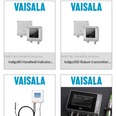
THIẾT BỊ CẢM BIẾN OIL&GAS
THIẾT BỊ CẢM BIẾN OIL&GAS
Indigo80 Handheld Indicator
Indigo300 Robust transmitter
Vaisala Vietnam
with smart probe connection
Vaisala Vietnam