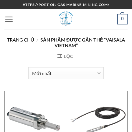
Bỏ
HTTPS://PORT-OIL-GAS-MARINE-MINING.COM/
qua
nội
0
dung
TRANG CHỦ
/
SẢN PHẨM ĐƯỢC GẮN THẺ “VAISALA
VIETNAM”
LỌC