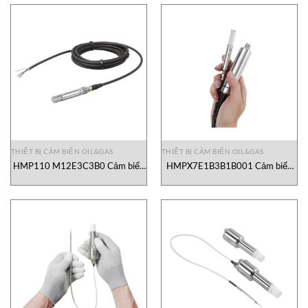
THIẾT BỊ CẢM BIẾN OIL&GAS
THIẾT BỊ CẢM BIẾN OIL&GAS
HMP110 M12E3C3B0 Cảm biến
HMPX7E1B3B1B001 Cảm biến
nhiệt độ và độ ẩm Vaisala Vietnam
nhiệt độ và độ ẩm Vaisala Vietnam