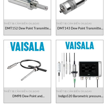
THIẾT BỊ CẢM BIẾN OIL&GAS
THIẾT BỊ CẢM BIẾN OIL&GAS
DMT152 Dew Point Transmitter
DMT143 Dew Point Transmitter
Vaisala Vietnam
Vaisala Vietnam
THIẾT BỊ CẢM BIẾN OIL&GAS
THIẾT BỊ CẢM BIẾN OIL&GAS
DMP8 Dew Point and
Indigo520 Barometric pressure
Temperature Probe Vaisala
measurements Vaisala Vietnam
Vietnam