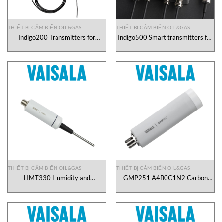
THIẾT BỊ CẢM BIẾN OIL&GAS
THIẾT BỊ CẢM BIẾN OIL&GAS
Indigo200 Transmitters for
Indigo500 Smart transmitters for
Vaisala smart probes Vaisala
Indigo probes Vaisala Vietnam
Vietnam
THIẾT BỊ CẢM BIẾN OIL&GAS
THIẾT BỊ CẢM BIẾN OIL&GAS
HMT330 Humidity and
GMP251 A4B0C1N2 Carbon
Temperature Transmitter Vaisala
Dioxide Probe Vaisala Vietnam
Vietnam