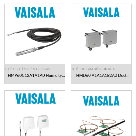
THIẾT BỊ CẢM BIẾN OIL&GAS
THIẾT BỊ CẢM BIẾN OIL&GAS
HMP60C12A1A1A0 Humidity
HMD60 A1A1A1B2A0 Duct
and Temperature Probe Vaisala
Humidity and Temperature
Vietnam
Transmitter Vaisala Vietnam