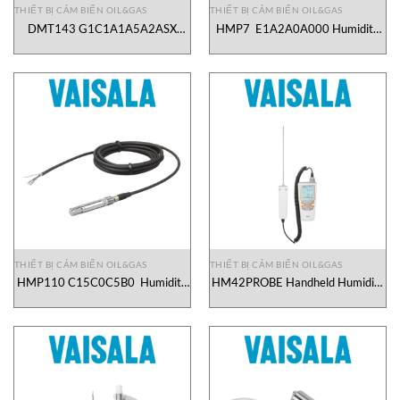
THIẾT BỊ CẢM BIẾN OIL&GAS
THIẾT BỊ CẢM BIẾN OIL&GAS
DMT143 G1C1A1A5A2ASX
HMP7 E1A2A0A000 Humidity
Dewpoint Transmitter Vaisala
and Temperature Probe Vaisala
Vietnam
Vietnam
THIẾT BỊ CẢM BIẾN OIL&GAS
THIẾT BỊ CẢM BIẾN OIL&GAS
HMP110 C15C0C5B0 Humidity
HM42PROBE Handheld Humidity
and Temperature Probe Vaisala
Vaisala Vietnam
Vietnam