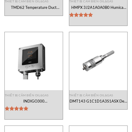
THIẾT BỊ CẢM BIẾN OIL&GAS
THIẾT BỊ CẢM BIẾN OIL&GAS
TMD62 Temperature Duct
HMPX 3J2A1A0A0B0 Humicap
Transmitter Vaisala Vietnam
R2 sensor Vaisala Vietnam
Được xếp
hạng
5.00
5 sao
THIẾT BỊ CẢM BIẾN OIL&GAS
THIẾT BỊ CẢM BIẾN OIL&GAS
INDIGO300
DMT143 G1C1D1A3S1ASX Dew
B0D11N1AAX0N2V1 Indigo300
Point Transmitter Vaisala Vietnam
Transmitter Vaisala Vietnam
Được xếp
hạng
5.00
5 sao