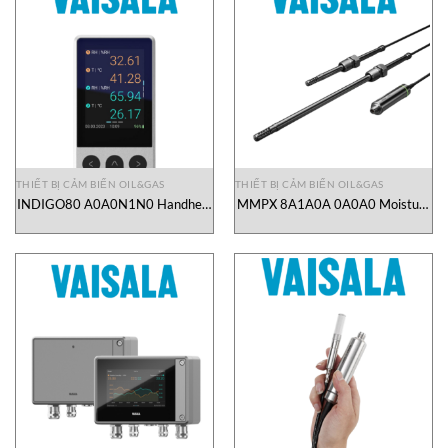
THIẾT BỊ CẢM BIẾN OIL&GAS
THIẾT BỊ CẢM BIẾN OIL&GAS
INDIGO80 A0A0N1N0 Handheld
MMPX 8A1A0A 0A0A0 Moisture
Indicator Vaisala Vietnam
in Oil and Temperature Probe
Vaisala Vietnam