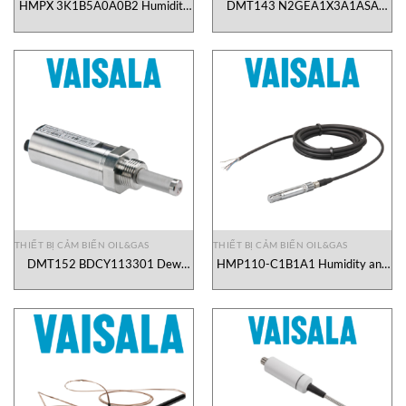
HMPX 3K1B5A0A0B2 Humidity
DMT143 N2GEA1X3A1ASA
and Temperature Probe Vaisala
Miniature Dew Point Transmitters
Vietnam
Vaisala Vietnam
THIẾT BỊ CẢM BIẾN OIL&GAS
THIẾT BỊ CẢM BIẾN OIL&GAS
DMT152 BDCY113301 Dew
HMP110-C1B1A1 Humidity and
Point Transmitter Vaisala Vietnam
Temperature Probe Vaisala
Vietnam