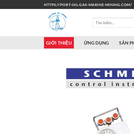
Bỏ
HTTPS://PORT-OIL-GAS-MARINE-MINING.COM/
qua
nội
Tìm
dung
kiếm:
GIỚI THIỆU
ỨNG DỤNG
SẢN 