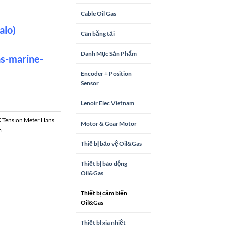
Cable Oil Gas
alo)
Cân băng tải
Danh Mục Sản Phẩm
as-marine-
Encoder + Position
Sensor
Lenoir Elec Vietnam
Tension Meter Hans
Motor & Gear Motor
m
Thiế bị bảo vệ Oil&Gas
Thiết bị báo động
Oil&Gas
Thiết bị cảm biến
Oil&Gas
Thiết bị gia nhiệt