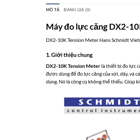
MÔ TẢ
ĐÁNH GIÁ (0)
Máy
đo lực căng DX2-10K
DX2-10K Tension Meter Hans Schmidt Vie
1. Giới thiệu chung
DX2-10K Tension Meter
là thiết bị đo lự
được dùng để đo lực căng của sợi, dây, và 
dụng. Nó là công cụ không thể thiếu. Giúp k