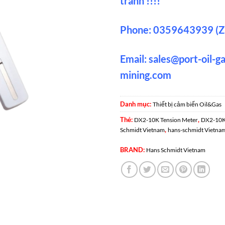
tranh !!!!
Phone: 0359643939 (Z
Email:
sales@port-oil-g
mining.com
Danh mục:
Thiết bị cảm biến Oil&Gas
Thẻ:
,
DX2-10K Tension Meter
DX2-10K 
,
Schmidt Vietnam
hans-schmidt Vietna
BRAND:
Hans Schmidt Vietnam