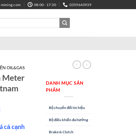
e-mining.com
08:00 - 17:30
0359643939
IẾN OIL&GAS
 Meter
DANH MỤC SẢN
etnam
PHẨM
Bộ chuyển đổi tín hiệu
c
Bộ điều khiển đa hướng
á cả cạnh
Brake & Clutch