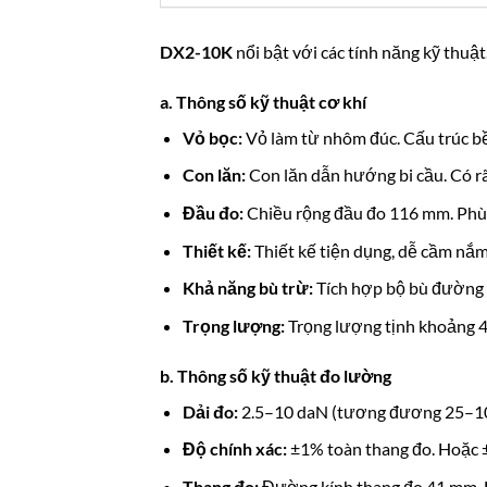
DX2-10K
nổi bật với các tính năng kỹ thuậ
a. Thông số kỹ thuật cơ khí
Vỏ bọc:
Vỏ làm từ nhôm đúc. Cấu trúc bề
Con lăn:
Con lăn dẫn hướng bi cầu. Có rã
Đầu đo:
Chiều rộng đầu đo 116 mm. Phù h
Thiết kế:
Thiết kế tiện dụng, dễ cầm nắm
Khả năng bù trừ:
Tích hợp bộ bù đường kí
Trọng lượng:
Trọng lượng tịnh khoảng 4
b. Thông số kỹ thuật đo lường
Dải đo:
2.5–10 daN (tương đương 25–100
Độ chính xác:
±
1%
toàn thang đo. Hoặc
Thang đo:
Đường kính thang đo 41 mm. Hi