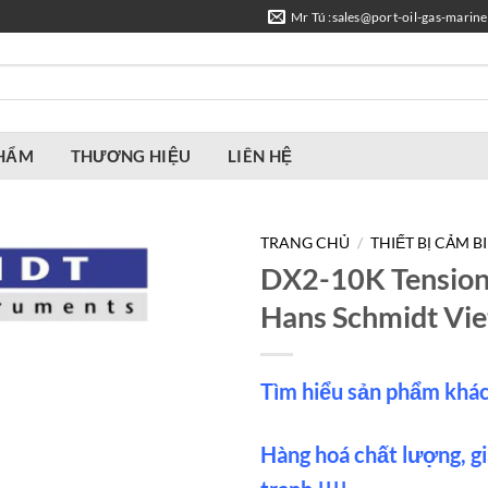
Mr Tú :sales@port-oil-gas-marin
PHẨM
THƯƠNG HIỆU
LIÊN HỆ
TRANG CHỦ
/
THIẾT BỊ CẢM B
DX2-10K Tension
Hans Schmidt Vi
Tìm hiểu sản phẩm khá
Hàng hoá chất lượng, gi