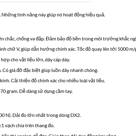
t. Những tính năng này giúp nó hoạt động hiệu quả.
n chắc, chống va đập. Đảm bảo độ bền trong môi trường khắc ngh
nh chữ V, giúp dẫn hướng chính xác. Tốc độ quay lên tới 5000 m/
ợp cho vật liệu lớn, dây cáp dày.
. Có giá đỡ đặc biệt giúp luồn dây nhanh chóng.
nh. Cải thiện độ chính xác cho nhiều loại vật liệu.
70 gram. Dễ dàng sử dụng cầm tay.
 N). Dải đo lớn nhất trong dòng DX2.
±
1
vạch chia trên thang đo.
ển thị analog, dễ đọc. Giúp theo dõi dao động lực căng.