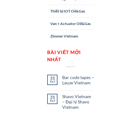
Thiết bị IOT Oil&Gas
Van + Actuator Oil&Gas
Zimmer Vietnam
BÀI VIẾT MỚI
NHẤT
Bar code tapes –
31
Th7
Leuze Vietnam
Shavo Vietnam
31
Th7
– Đại lý Shavo
Vietnam