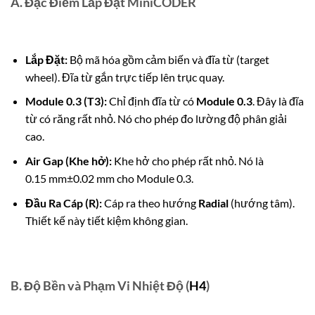
A. Đặc Điểm Lắp Đặt
MiniCODER
Lắp Đặt:
Bộ mã hóa gồm cảm biến và đĩa từ (target
wheel). Đĩa từ gắn trực tiếp lên trục quay.
Module 0.3 (T3):
Chỉ định đĩa từ có
Module
0.3
.
Đây là đĩa
từ có răng rất nhỏ. Nó cho phép đo lường độ phân giải
cao.
Air Gap (Khe hở):
Khe hở cho phép rất nhỏ.
Nó là
0.15
mm
±
0.02
mm
cho
Module
0.3
.
Đầu Ra Cáp (R):
Cáp ra theo hướng
Radial
(hướng tâm).
Thiết kế này tiết kiệm không gian.
B. Độ Bền và Phạm Vi Nhiệt Độ (
H4
)