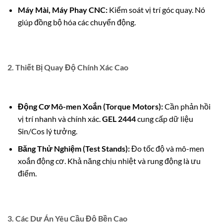
Máy Mài, Máy Phay
CNC
:
Kiểm soát vị trí góc quay. Nó
giúp đồng bộ hóa các chuyển động.
2. Thiết Bị Quay
Độ Chính Xác Cao
Động Cơ Mô-men Xoắn (Torque Motors):
Cần phản hồi
vị trí nhanh và chính xác.
GEL 2444
cung cấp dữ liệu
Sin
/
Cos
lý tưởng.
Băng Thử Nghiệm (Test Stands):
Đo tốc độ và mô-men
xoắn động cơ. Khả năng chịu nhiệt và rung động là ưu
điểm.
3. Các Dự Án Yêu Cầu
Độ Bền Cao