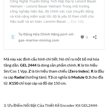
Mã này xác định cấu hình chi tiết. Nó chỉ ra một bộ mã hóa
tăng dần.
GEL 2444
là dòng sản phẩm chính.
K
là tín hiệu
Sin
/
Cos
1
Vpp
.
Z
là tín hiệu tham chiếu (
Zero Index
).
R
là đầu
ra cáp
Radial
(hướng tâm).
T3
có nghĩa là
Module 0.3
cho đĩa
từ.
K150
chỉ loại cáp và độ dài
150
cm
.
3. Ưu Điểm Nổi Bật Của Thiết Kế
Encoder Kit GEL2444-