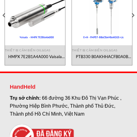
THIẾT BỊ CẢM BIẾN OIL&GAS
THIẾT BỊ CẢM BIẾN OIL&GAS
HMPX 7E2B1A4A000 Vaisala
PTB330 B0AKHHACFB0A0B
Vietnam
Vaisala Vietnam
HandHeld
Trụ sở chính:
66 đường 36 Khu Đô Thị Vạn Phúc ,
Phường Hiệp Bình Phước, Thành phố Thủ Đức,
Thành phố Hồ Chí Minh, Việt Nam