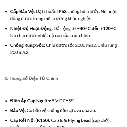
Cấp Bảo Vệ:
Đạt chuẩn
IP68
chống bụi, nước. Nó hoạt
động được trong môi trường khắc nghiệt.
Nhiệt Độ Hoạt Động:
Dải rộng từ
−
4
0
∘
C
đến
+
12
0
∘
C
.
Nó chịu được nhiệt độ cao của trục chính.
Chống Rung/Sốc:
Chịu được sốc
2000
m/s
2
. Chịu rung
200
m/s
2
.
3. Thông Số Điện Tử Chính
Điện Áp Cấp Nguồn:
5 V DC
±
5%
.
Bảo Vệ:
Có bảo vệ chống đảo cực và quá áp.
Cáp Kết Nối (K150):
Cáp loại
Flying Lead
(cáp chờ).