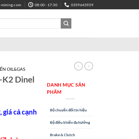
e-mining.com
08:00 - 17:30
0359643939
IẾN OIL&GAS
K2 Dinel
DANH MỤC SẢN
PHẨM
Bộ chuyển đổi tín hiệu
 giá cả cạnh
Bộ điều khiển đa hướng
Brake & Clutch