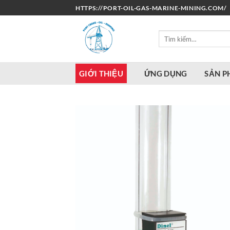
Bỏ
HTTPS://PORT-OIL-GAS-MARINE-MINING.COM/
qua
nội
Tìm
dung
kiếm:
GIỚI THIỆU
ỨNG DỤNG
SẢN 