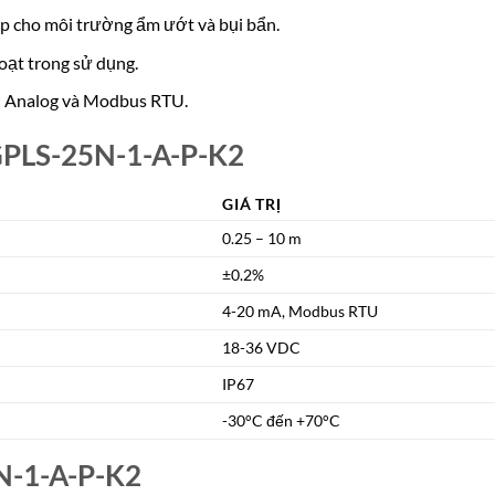
ợp cho môi trường ẩm ướt và bụi bẩn.
hoạt trong sử dụng.
ợ Analog và Modbus RTU.
 GPLS-25N-1-A-P-K2
GIÁ TRỊ
0.25 – 10 m
±0.2%
4-20 mA, Modbus RTU
18-36 VDC
IP67
-30°C đến +70°C
N-1-A-P-K2