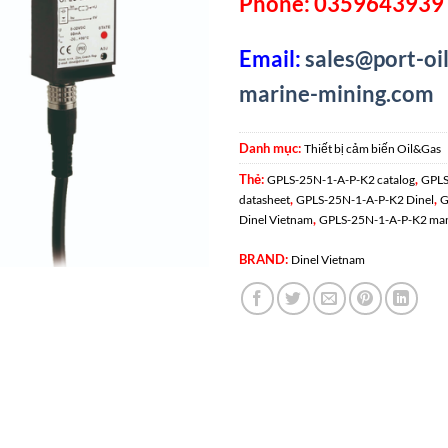
Phone: 0359643939 
Email:
sales@port-oil
marine-mining.com
Danh mục:
Thiết bị cảm biến Oil&Gas
Thẻ:
,
GPLS-25N-1-A-P-K2 catalog
GPLS
,
,
datasheet
GPLS-25N-1-A-P-K2 Dinel
G
,
Dinel Vietnam
GPLS-25N-1-A-P-K2 ma
BRAND:
Dinel Vietnam