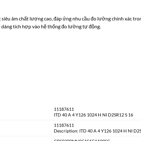
iêu âm chất lượng cao, đáp ứng nhu cầu đo lường chính xác tro
ễ dàng tích hợp vào hệ thống đo lường tự động.
11187611
ITD 40 A 4 Y126 1024 H NI D2SR12 S 16
11187611
Description: ITD 40 A 4 Y126 1024 H NI D2