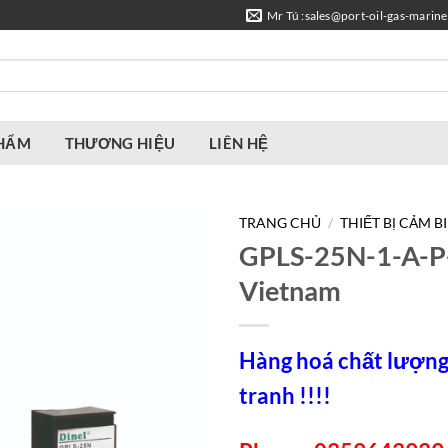
Mr Tú :sales@port-oil-gas-marin
PHẨM
THƯƠNG HIỆU
LIÊN HỆ
TRANG CHỦ
/
THIẾT BỊ CẢM B
GPLS-25N-1-A-P-
Vietnam
Hàng hoá chất lượng,
tranh !!!!