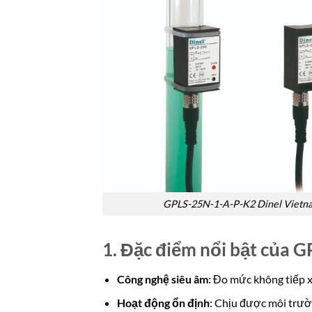
GPLS-25N-1-A-P-K2 Dinel Vietn
1. Đặc điểm nổi bật của 
Công nghệ siêu âm
: Đo mức không tiếp x
Hoạt động ổn định
: Chịu được môi trườ