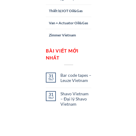
Thiết bị IOT Oil&Gas
Van + Actuator Oil&Gas
Zimmer Vietnam
BÀI VIẾT MỚI
NHẤT
Bar code tapes –
31
Th7
Leuze Vietnam
Shavo Vietnam
31
Th7
– Đại lý Shavo
Vietnam