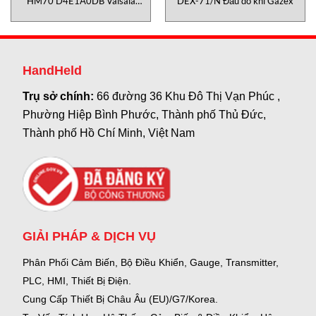
HM70 D4E1A0DB Vaisala
DEX-71/N Đầu dò khí Gazex
Vietnam
HandHeld
Trụ sở chính:
66 đường 36 Khu Đô Thị Vạn Phúc ,
Phường Hiệp Bình Phước, Thành phố Thủ Đức,
Thành phố Hồ Chí Minh, Việt Nam
GIẢI PHÁP & DỊCH VỤ
Phân Phối Cảm Biến, Bộ Điều Khiển, Gauge,
Transmitter,
PLC, HMI, Thiết Bị Điện.
Cung Cấp Thiết Bị Châu Âu (EU)/G7/Korea.