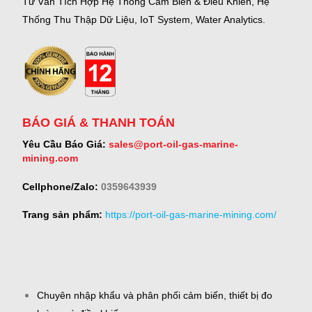
Tư Vấn Tích Hợp Hệ Thống Cảm Biến & Điều Khiển, Hệ
Thống Thu Thập Dữ Liệu, IoT System, Water Analytics.
BÁO GIÁ & THANH TOÁN
Yêu Cầu Báo Giá:
sales@port-oil-gas-marine-
mining.com
Cellphone/Zalo:
0359643939
Trang sản phẩm:
https://port-oil-gas-marine-mining.com/
Chuyên nhập khẩu và phân phối cảm biến, thiết bị đo