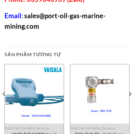
Email:
sales@port-oil-gas-marine-
mining.com
SẢN PHẨM TƯƠNG TỰ
THIẾT BỊ CẢM BIẾN OIL&GAS
THIẾT BỊ CẢM BIẾN OIL&GAS