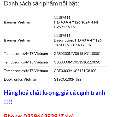
Danh sách sản phẩm nổi bật:
11187611
Baumer Vietnam
ITD 40 A 4 Y126 1024 H NI
D2SR12 S 16
11187611
Baumer Vietnam
Description: ITD 40 A 4 Y126
1024 H NI D2SR12 S 16
Temposonics/MTS Vietnam
GBS0300MV051S1G1100SC
Temposonics/MTS Vietnam
GBS0300MV051S1G1100SC
Temposonics/MTS Vietnam
GBF0300MU051S1G8100
Det-tronics Vietnam
GTSCO100PNES
Hàng hoá chất lượng, giá cả cạnh tranh
!!!!
Phone: 0359643939 (Zalo)