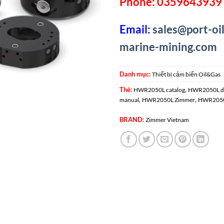
Phone: 0359643939 
Email:
sales@port-oil
marine-mining.com
Danh mục:
Thiết bị cảm biến Oil&Gas
Thẻ:
,
HWR2050L catalog
HWR2050L da
,
,
manual
HWR2050L Zimmer
HWR2050
BRAND:
Zimmer Vietnam