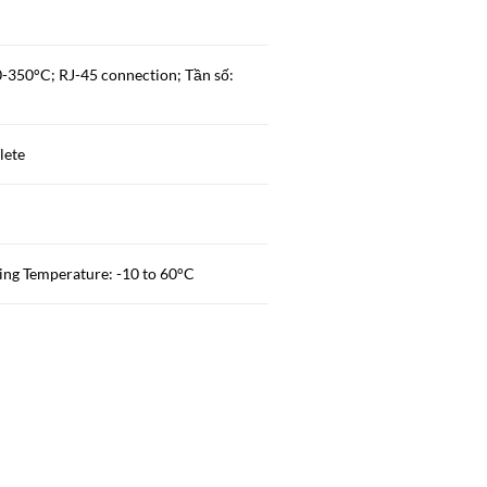
-350°C; RJ-45 connection; Tần số:
lete
ng Temperature: -10 to 60°C