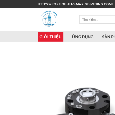
Bỏ
HTTPS://PORT-OIL-GAS-MARINE-MINING.COM/
qua
nội
Tìm
dung
kiếm:
GIỚI THIỆU
ỨNG DỤNG
SẢN 