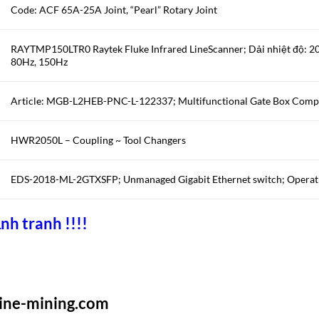
Code: ACF 65A-25A Joint, “Pearl” Rotary Joint
RAYTMP150LTR0 Raytek Fluke Infrared LineScanner; Dải nhiệt độ: 20
80Hz, 150Hz
Article: MGB-L2HEB-PNC-L-122337; Multifunctional Gate Box Comp
HWR2050L – Coupling ~ Tool Changers
EDS-2018-ML-2GTXSFP; Unmanaged Gigabit Ethernet switch; Operati
nh tranh !!!!
rine-mining.com