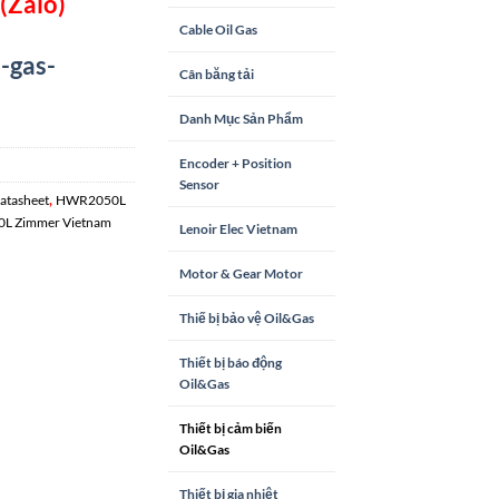
(Zalo)
Cable Oil Gas
-gas-
Cân băng tải
Danh Mục Sản Phẩm
Encoder + Position
Sensor
,
tasheet
HWR2050L
L Zimmer Vietnam
Lenoir Elec Vietnam
Motor & Gear Motor
Thiế bị bảo vệ Oil&Gas
Thiết bị báo động
Oil&Gas
Thiết bị cảm biến
Oil&Gas
Thiết bị gia nhiệt