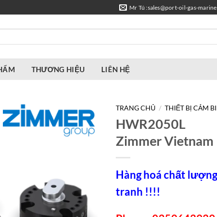
Mr Tú :sales@port-oil-gas-marin
PHẨM
THƯƠNG HIỆU
LIÊN HỆ
TRANG CHỦ
/
THIẾT BỊ CẢM B
HWR2050L
Zimmer Vietnam
Hàng hoá chất lượng,
tranh !!!!