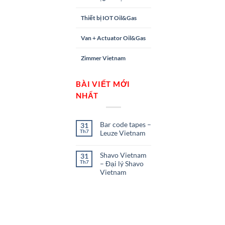
Thiết bị IOT Oil&Gas
Van + Actuator Oil&Gas
Zimmer Vietnam
BÀI VIẾT MỚI
NHẤT
Bar code tapes –
31
Th7
Leuze Vietnam
Shavo Vietnam
31
Th7
– Đại lý Shavo
Vietnam