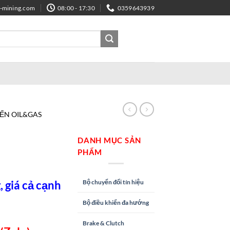
e-mining.com
08:00 - 17:30
0359643939
IẾN OIL&GAS
DANH MỤC SẢN
PHẨM
Bộ chuyển đổi tín hiệu
 giá cả cạnh
Bộ điều khiển đa hướng
Brake & Clutch