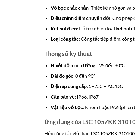
Vỏ bọc chắc chắn
: Thiết kế nhỏ gọn và 
Điều chỉnh điểm chuyển đổi
: Cho phép 
Kết nối điện
: Hỗ trợ nhiều loại kết nối
Loại công tắc
: Công tắc tiếp điểm, công 
Thông số kỹ thuật
Nhiệt độ môi trường
: -25 đến 80°C
Dải đo góc
: 0 đến 90°
Điện áp cung cấp
: 5–250 V AC/DC
Cấp bảo vệ
: IP66, IP67
Vật liệu vỏ bọc
: Nhôm hoặc PA6 (phiên
Ứng dụng của LSC 105ZKK 3101
Hộp công tắc giới hạn LSC 105ZKK 310100S