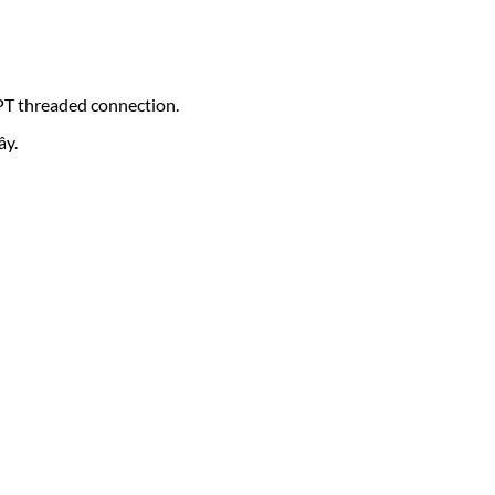
NPT threaded connection.
ây.
: