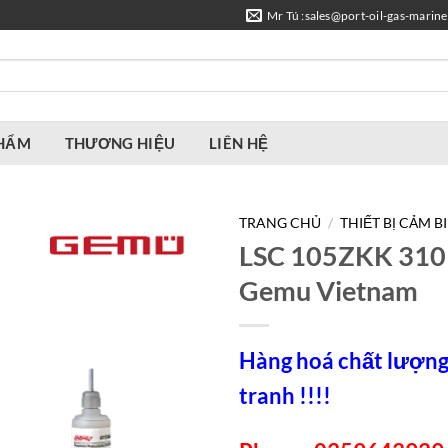
Mr Tú :sales@port-oil-gas-marin
PHẨM
THƯƠNG HIỆU
LIÊN HỆ
TRANG CHỦ
/
THIẾT BỊ CẢM B
LSC 105ZKK 31
Gemu Vietnam
Hàng hoá chất lượng,
tranh !!!!