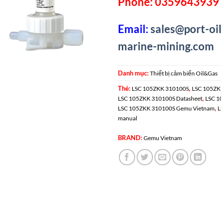
Phone: 0359643939 
Email:
sales@port-oil
marine-mining.com
Danh mục:
Thiết bị cảm biến Oil&Gas
Thẻ:
,
LSC 105ZKK 310100S
LSC 105ZK
,
LSC 105ZKK 310100S Datasheet
LSC 
,
LSC 105ZKK 310100S Gemu Vietnam
L
manual
BRAND:
Gemu Vietnam