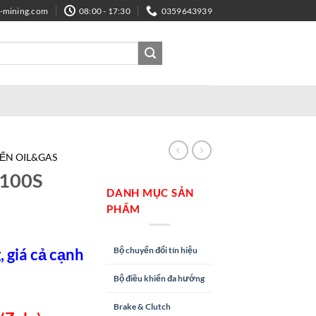
e-mining.com
08:00 - 17:30
0359643939
IẾN OIL&GAS
0100S
DANH MỤC SẢN
PHẨM
Bộ chuyển đổi tín hiệu
 giá cả cạnh
Bộ điều khiển đa hướng
Brake & Clutch