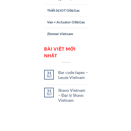
Thiết bị IOT Oil&Gas
Van + Actuator Oil&Gas
Zimmer Vietnam
BÀI VIẾT MỚI
NHẤT
Bar code tapes –
31
Th7
Leuze Vietnam
Shavo Vietnam
31
Th7
– Đại lý Shavo
Vietnam