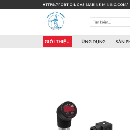
Bỏ
HTTPS://PORT-OIL-GAS-MARINE-MINING.COM/
qua
nội
Tìm
dung
kiếm:
GIỚI THIỆU
ỨNG DỤNG
SẢN 