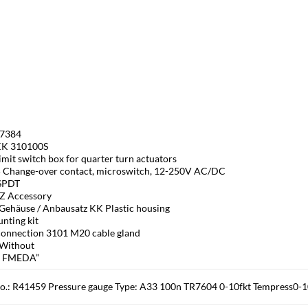
67384
KK 310100S
imit switch box for quarter turn actuators
5 Change-over contact, microswitch, 12-250V AC/DC
SPDT
 Z Accessory
Gehäuse / Anbausatz KK Plastic housing
unting kit
 connection 3101 M20 cable gland
 Without
S FMEDA”
No.: R41459 Pressure gauge Type: A33 100n TR7604 0-10fkt Tempress0-10