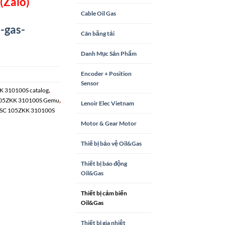
(Zalo)
Cable Oil Gas
-gas-
Cân băng tải
Danh Mục Sản Phẩm
Encoder + Position
Sensor
,
K 310100S catalog
,
105ZKK 310100S Gemu
Lenoir Elec Vietnam
SC 105ZKK 310100S
Motor & Gear Motor
Thiế bị bảo vệ Oil&Gas
Thiết bị báo động
Oil&Gas
Thiết bị cảm biến
Oil&Gas
Thiết bị gia nhiệt