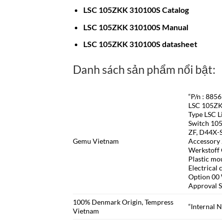
LSC 105ZKK 310100S Catalog
LSC 105ZKK 310100S Manual
LSC 105ZKK 310100S datasheet
Danh sách sản phẩm nổi bật:
“P/n : 885
LSC 105Z
Type LSC L
Switch 10
ZF, D44X-
Gemu Vietnam
Accessory
Werkstoff 
Plastic mo
Electrical
Option 00
Approval 
100% Denmark Origin, Tempress
“Internal 
Vietnam