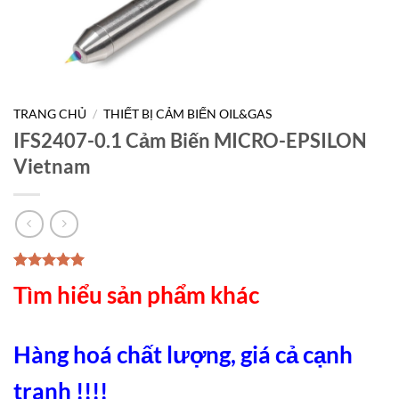
TRANG CHỦ
/
THIẾT BỊ CẢM BIẾN OIL&GAS
IFS2407-0.1 Cảm Biến MICRO-EPSILON
Vietnam
5.00
1
trên 5
Tìm hiểu sản phẩm khác
dựa trên
đánh giá
Hàng hoá chất lượng, giá cả cạnh
tranh !!!!