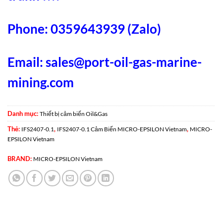
Phone: 0359643939 (Zalo)
Email:
sales@port-oil-gas-marine-
mining.com
Danh mục:
Thiết bị cảm biến Oil&Gas
Thẻ:
,
,
IFS2407-0.1
IFS2407-0.1 Cảm Biến MICRO-EPSILON Vietnam
MICRO-
EPSILON Vietnam
BRAND:
MICRO-EPSILON Vietnam