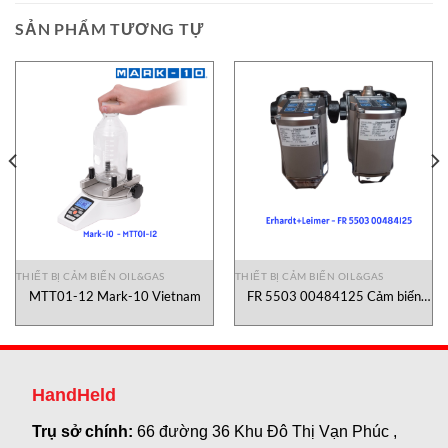
SẢN PHẨM TƯƠNG TỰ
THIẾT BỊ CẢM BIẾN OIL&GAS
THIẾT BỊ CẢM BIẾN OIL&GAS
MTT01-12 Mark-10 Vietnam
FR 5503 00484125 Cảm biến
hồng ngoại Erhardt+Leimer
HandHeld
Trụ sở chính:
66 đường 36 Khu Đô Thị Vạn Phúc ,