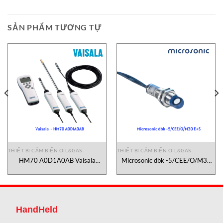
SẢN PHẨM TƯƠNG TỰ
THIẾT BỊ CẢM BIẾN OIL&GAS
THIẾT BỊ CẢM BIẾN OIL&GAS
HM70 A0D1A0AB Vaisala
Microsonic dbk -5/CEE/O/M30
Vietnam
E+S
HandHeld