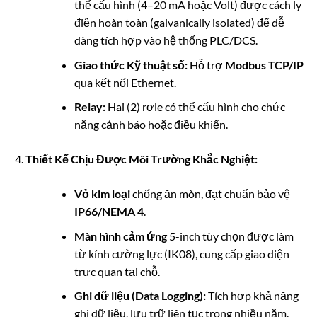
thể cấu hình (4–20 mA hoặc Volt) được cách ly
điện hoàn toàn (galvanically isolated) để dễ
dàng tích hợp vào hệ thống PLC/DCS.
Giao thức Kỹ thuật số:
Hỗ trợ
Modbus TCP/IP
qua kết nối Ethernet.
Relay:
Hai (2) rơle có thể cấu hình cho chức
năng cảnh báo hoặc điều khiển.
Thiết Kế Chịu Được Môi Trường Khắc Nghiệt:
Vỏ kim loại
chống ăn mòn, đạt chuẩn bảo vệ
IP66/NEMA 4
.
Màn hình cảm ứng
5-inch tùy chọn được làm
từ kính cường lực (IK08), cung cấp giao diện
trực quan tại chỗ.
Ghi dữ liệu (Data Logging):
Tích hợp khả năng
ghi dữ liệu, lưu trữ liên tục trong nhiều năm.