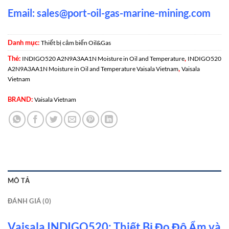
Email:
sales@port-oil-gas-marine-mining.com
Danh mục:
Thiết bị cảm biến Oil&Gas
Thẻ:
,
INDIGO520 A2N9A3AA1N Moisture in Oil and Temperature
INDIGO520
,
A2N9A3AA1N Moisture in Oil and Temperature Vaisala Vietnam
Vaisala
Vietnam
BRAND:
Vaisala Vietnam
MÔ TẢ
ĐÁNH GIÁ (0)
Vaisala INDIGO520: Thiết Bị Đo Độ Ẩm và