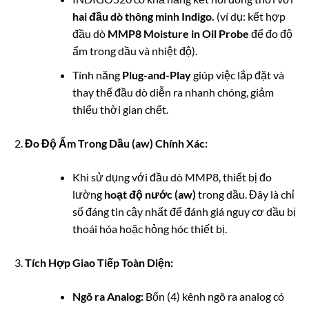
hai đầu dò thông minh Indigo.
(ví dụ: kết hợp
đầu dò
MMP8 Moisture in Oil Probe
để đo độ
ẩm trong dầu và nhiệt độ).
Tính năng
Plug-and-Play
giúp việc lắp đặt và
thay thế đầu dò diễn ra nhanh chóng, giảm
thiểu thời gian chết.
Đo Độ Ẩm Trong Dầu (
a
w
) Chính Xác:
Khi sử dụng với đầu dò MMP8, thiết bị đo
lường
hoạt độ nước (
a
w
)
trong dầu. Đây là chỉ
số đáng tin cậy nhất để đánh giá nguy cơ dầu bị
thoái hóa hoặc hỏng hóc thiết bị.
Tích Hợp Giao Tiếp Toàn Diện:
Ngõ ra Analog:
Bốn (4) kênh ngõ ra analog có