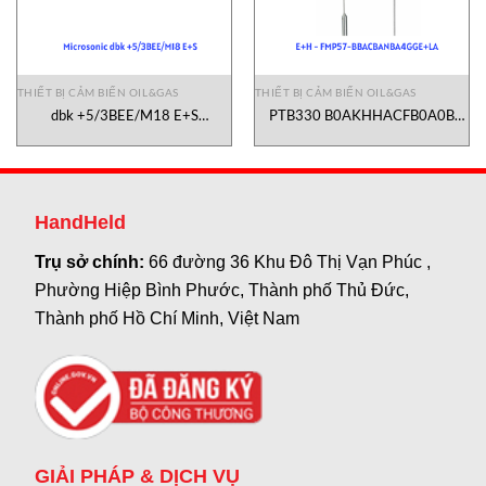
THIẾT BỊ CẢM BIẾN OIL&GAS
THIẾT BỊ CẢM BIẾN OIL&GAS
dbk +5/3BEE/M18 E+S
PTB330 B0AKHHACFB0A0B
Microsonic Vietnam
Vaisala Vietnam
HandHeld
Trụ sở chính:
66 đường 36 Khu Đô Thị Vạn Phúc ,
Phường Hiệp Bình Phước, Thành phố Thủ Đức,
Thành phố Hồ Chí Minh, Việt Nam
GIẢI PHÁP & DỊCH VỤ