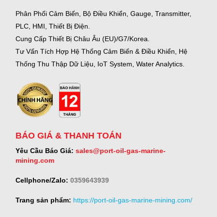
Phân Phối Cảm Biến, Bộ Điều Khiển, Gauge,
Transmitter,
PLC, HMI, Thiết Bị Điện.
Cung Cấp Thiết Bị Châu Âu (EU)/G7/Korea.
Tư Vấn Tích Hợp Hệ Thống Cảm Biến & Điều Khiển, Hệ
Thống Thu Thập Dữ Liệu, IoT System, Water Analytics.
BÁO GIÁ & THANH TOÁN
Yêu Cầu Báo Giá:
sales@port-oil-gas-marine-
mining.com
Cellphone/Zalo:
0359643939
Trang sản phẩm:
https://port-oil-gas-marine-mining.com/