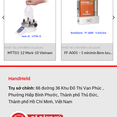
THIẾT BỊ CẢM BIẾN OIL&GAS
THIẾT BỊ CẢM BIẾN OIL&GAS
MTT01-12 Mark-10 Vietnam
FF-A005 – 5 mln/min Bơm lưu
lượng nhỏ Bronkhorst
HandHeld
Trụ sở chính:
66 đường 36 Khu Đô Thị Vạn Phúc ,
Phường Hiệp Bình Phước, Thành phố Thủ Đức,
Thành phố Hồ Chí Minh, Việt Nam