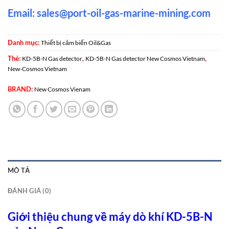
Email:
sales@port-oil-gas-marine-mining.com
Danh mục:
Thiết bị cảm biến Oil&Gas
Thẻ:
,
,
KD-5B-N Gas detector
KD-5B-N Gas detector New Cosmos Vietnam
New-Cosmos Vietnam
BRAND:
New Cosmos Vienam
MÔ TẢ
ĐÁNH GIÁ (0)
Giới thiệu chung về máy dò khí KD-5B-N