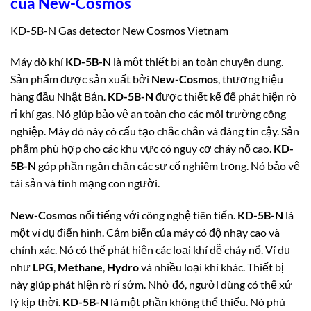
của New-Cosmos
KD-5B-N Gas detector New Cosmos Vietnam
Máy dò khí
KD-5B-N
là một thiết bị an toàn chuyên dụng.
Sản phẩm được sản xuất bởi
New-Cosmos
, thương hiệu
hàng đầu Nhật Bản.
KD-5B-N
được thiết kế để phát hiện rò
rỉ khí gas.
Nó giúp bảo vệ an toàn cho các môi trường công
nghiệp. Máy dò này có cấu tạo chắc chắn và đáng tin cậy. Sản
phẩm phù hợp cho các khu vực có nguy cơ cháy nổ cao.
KD-
5B-N
góp phần ngăn chặn các sự cố nghiêm trọng. Nó bảo vệ
tài sản và tính mạng con người.
New-Cosmos
nổi tiếng với công nghệ tiên tiến.
KD-5B-N
là
một ví dụ điển hình. Cảm biến của máy có độ nhạy cao và
chính xác. Nó có thể phát hiện các loại khí dễ cháy nổ. Ví dụ
như
LPG
,
Methane
,
Hydro
và nhiều loại khí khác. Thiết bị
này giúp phát hiện rò rỉ sớm. Nhờ đó, người dùng có thể xử
lý kịp thời.
KD-5B-N
là một phần không thể thiếu. Nó phù