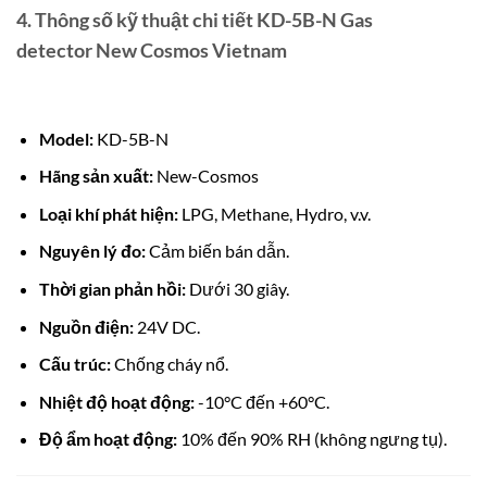
4.
Thông số kỹ thuật chi tiết KD-5B-N Gas
detector New Cosmos Vietnam
Model:
KD-5B-N
Hãng sản xuất:
New-Cosmos
Loại khí phát hiện:
LPG, Methane, Hydro, v.v.
Nguyên lý đo:
Cảm biến bán dẫn.
Thời gian phản hồi:
Dưới 30 giây.
Nguồn điện:
24V DC.
Cấu trúc:
Chống cháy nổ.
Nhiệt độ hoạt động:
-10°C đến +60°C.
Độ ẩm hoạt động:
10% đến 90% RH (không ngưng tụ).