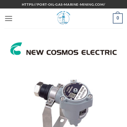
Bỏ
HTTPS://PORT-OIL-GAS-MARINE-MINING.COM/
qua
nội
0
dung