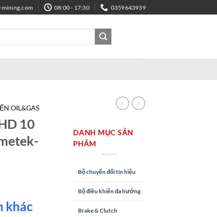
e-mining.com
08:00 - 17:30
0359643939
IẾN OIL&GAS
HD 10
DANH MỤC SẢN
Ametek-
PHẨM
Bộ chuyển đổi tín hiệu
Bộ điều khiển đa hướng
m khác
Brake & Clutch