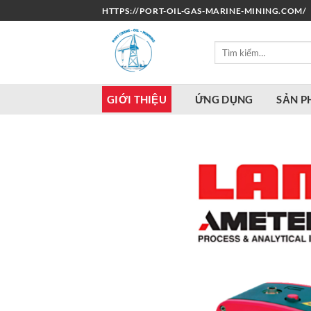
Bỏ
HTTPS://PORT-OIL-GAS-MARINE-MINING.COM/
qua
nội
Tìm
dung
kiếm:
GIỚI THIỆU
ỨNG DỤNG
SẢN 