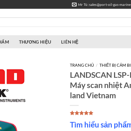
Mr Tú :sales@port-oil-gas-marin
PHẨM
THƯƠNG HIỆU
LIÊN HỆ
TRANG CHỦ
/
THIẾT BỊ CẢM B
LANDSCAN LSP-
Máy scan nhiệt 
land Vietnam
5.00
1
trên 5
Tìm hiểu sản phẩ
dựa trên
đánh giá