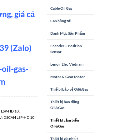
Cable Oil Gas
ng, giá cả
Cân băng tải
Danh Mục Sản Phẩm
9 (Zalo)
Encoder + Position
Sensor
Lenoir Elec Vietnam
oil-gas-
Motor & Gear Motor
om
Thiế bị bảo vệ Oil&Gas
Thiết bị báo động
Oil&Gas
,
LSP-HD 10
ANDSCAN LSP-HD 10
Thiết bị cảm biến
Oil&Gas
Thiết bị gia nhiệt