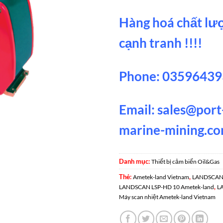
Hàng hoá chất lượ
cạnh tranh !!!!
Phone: 035964393
Email:
sales@port-
marine-mining.c
Danh mục:
Thiết bị cảm biến Oil&Gas
Thẻ:
,
Ametek-land Vietnam
LANDSCAN 
,
LANDSCAN LSP-HD 10 Ametek-land
L
Máy scan nhiệt Ametek-land Vietnam