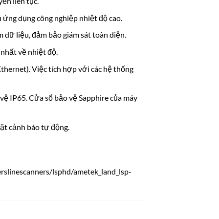
ển liên tục.
u ứng dụng công nghiệp nhiệt độ cao.
 dữ liệu, đảm bảo giám sát toàn diện.
nhất về nhiệt độ.
thernet). Việc tích hợp với các hệ thống
vệ IP65. Cửa sổ bảo vệ Sapphire của máy
đặt cảnh báo tự động.
slinescanners/lsphd/ametek_land_lsp-