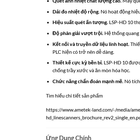
Quét ảnh nhiệt chất lượng cao.
Máy quét
Dải đo nhiệt độ rộng.
Nó hoạt động hiệ
Hiệu suất quét ấn tượng.
LSP-HD 10 thực
Độ phân giải vượt trội.
Hệ thống quang h
Kết nối và truyền dữ liệu linh hoạt.
Thiế
PLC hiện có trở nên dễ dàng.
Thiết kế cực kỳ bền bỉ.
LSP-HD 10 được c
chống trầy xước và ăn mòn hóa học.
Chức năng chẩn đoán mạnh mẽ.
Nó tích
Tìm hiểu chi tiết sản phẩm
https://www.ametek-land.com/-/media/ame
hd_linescanners_brochure_rev2_single_en.p
Ứng Dụng Chính