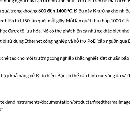
 hồng ngoại này tạo ra hình ảnh nhiệt chi tiết trên bề mặt di chuy
u quả trong khoảng
600 đến 1400 °C
. Điều này lý tưởng cho nhiề
 hiện tới 150 lần quét mỗi giây. Mỗi lần quét thu thập 1000 điểm
ọc được tối ưu hóa. Nó có thể phát hiện cả những khác biệt nhỏ 
t bị sử dụng Ethernet công nghiệp và hỗ trợ PoE (cấp nguồn qua E
hế tạo cho môi trường công nghiệp khắc nghiệt, đạt chuẩn bảo 
 hợp khả năng xử lý tín hiệu. Bạn có thể cấu hình các vùng đo và 
teklandinstruments/documentation/products/fixedthermalimager
df