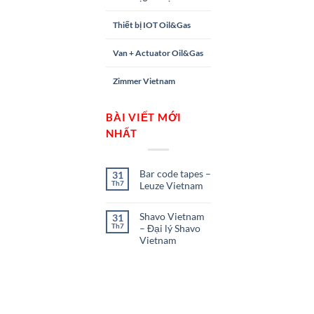
Thiết bị IOT Oil&Gas
Van + Actuator Oil&Gas
Zimmer Vietnam
BÀI VIẾT MỚI
NHẤT
Bar code tapes –
31
Th7
Leuze Vietnam
Shavo Vietnam
31
Th7
– Đại lý Shavo
Vietnam