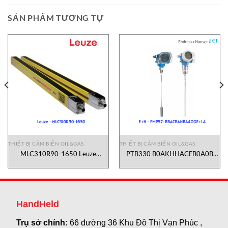
SẢN PHẨM TƯƠNG TỰ
THIẾT BỊ CẢM BIẾN OIL&GAS
THIẾT BỊ CẢM BIẾN OIL&GAS
MLC310R90-1650 Leuze
PTB330 B0AKHHACFB0A0B
Vietnam
Vaisala Vietnam
HandHeld
Trụ sở chính:
66 đường 36 Khu Đô Thị Vạn Phúc ,