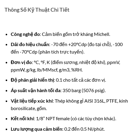
Thông Số Kỹ Thuật Chi Tiết
Công nghệ đo
: Cảm biến gốm trở kháng Michell.
Dải đo hiệu chuẩn
: -70 đến +20°Cdp (đo tại chỗ), -100
đến -70°Cdp (phân tích trực tuyến).
Đơn vị đo
: °C, °F, K (điểm sương, nhiệt độ khí), ppmV,
ppmW, g/kg, lb/MMscf, g/m3, %RH.
Độ phân giải hiển thị
: 0.1 cho tất cả các đơn vị.
Áp suất vận hành tối đa
: 350 barg (5076 psig).
Vật liệu tiếp xúc khí
: Thép không gỉ AISI 316L, PTFE, kính
borosilicate, gốm.
Kết nối khí
: 1/8” NPT female (có các tùy chọn khác).
Lưu lượng qua cảm biến
: 0.2 đến 0.5 Nl/phút.