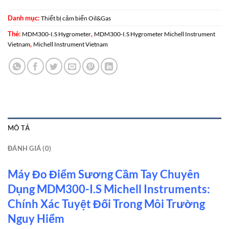
Danh mục:
Thiết bị cảm biến Oil&Gas
Thẻ:
,
MDM300-I.S Hygrometer
MDM300-I.S Hygrometer Michell Instrument
,
Vietnam
Michell Instrument Vietnam
MÔ TẢ
ĐÁNH GIÁ (0)
Máy Đo Điểm Sương Cầm Tay Chuyên
Dụng MDM300-I.S Michell Instruments:
Chính Xác Tuyệt Đối Trong Môi Trường
Nguy Hiểm