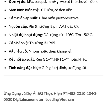
Đơn vị đo
: kPa, bar, psi, mmHg, v.v. (có thể chuyển đổi).
Màn hình hiển thị
: LCD lớn, có đèn nền.
Cảm biến áp suất
: Cảm biến piezoresistive.
Nguồn cấp
: Pin (thường là pin AA hoặc C).
Nhiệt độ hoạt động
: Dải rộng, từ -10°C đến +50°C.
Cấp bảo vệ
: Thường là IP65.
Vật liệu vỏ
: Nhôm hoặc thép không gỉ.
Kết nối áp suất
: Ren G1/4″, NPT1/4″ hoặc khác.
Tính năng đặc biệt
: Giữ giá trị đỉnh, tự động tắt.
Ứng Dụng và Dự Án Đã Thực Hiện PTM82-3310-104G-
0530 Digitalmanometer Noeding Vietnam