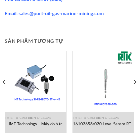
Email:
sales@port-oil-gas-marine-mining.co
m
SẢN PHẨM TƯƠNG TỰ
THIẾT BỊ CẢM BIẾN OIL&GAS
THIẾT BỊ CẢM BIẾN OIL&GAS
IMT Technology – Máy đo bức
16102658/020 Level Sensor RTK
xạ Si-RS485TC-2T-v-MB
Vietnam