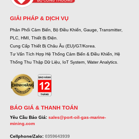
GIẢI PHÁP & DỊCH VỤ
Phân Phối Cảm Biến, Bộ Điều Khiển, Gauge,
Transmitter,
PLC, HMI, Thiết Bị Điện.
Cung Cấp Thiết Bị Châu Âu (EU)/G7/Korea.
Tư Vấn Tích Hợp Hệ Thống Cảm Biến & Điều Khiển, Hệ
Thống Thu Thập Dữ Liệu, IoT System, Water Analytics.
BÁO GIÁ & THANH TOÁN
Yêu Cầu Báo Giá:
sales@port-oil-gas-marine-
mining.com
Cellphone/Zalo:
0359643939