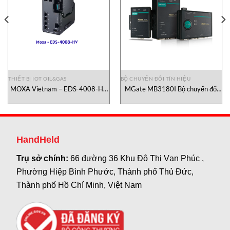
THIẾT BỊ IOT OIL&GAS
BỘ CHUYỂN ĐỔI TÍN HIỆU
MOXA Vietnam – EDS-4008-HV
MGate MB3180I Bộ chuyển đổi
Bộ chuyển đổi tín hiệu công
tín hiệu Moxa Vietnam
nghiệp MOXA Vietnam
HandHeld
Trụ sở chính:
66 đường 36 Khu Đô Thị Vạn Phúc ,
Phường Hiệp Bình Phước, Thành phố Thủ Đức,
Thành phố Hồ Chí Minh, Việt Nam