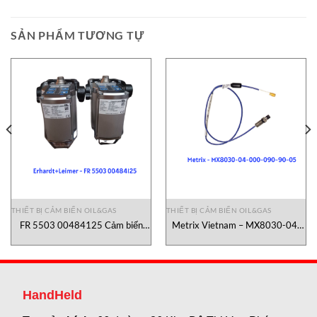
SẢN PHẨM TƯƠNG TỰ
THIẾT BỊ CẢM BIẾN OIL&GAS
THIẾT BỊ CẢM BIẾN OIL&GAS
FR 5503 00484125 Cảm biến
Metrix Vietnam – MX8030-04-
hồng ngoại Erhardt+Leimer
000-090-90-05 Cảm biến tiệm
cận Metrix Vietnam
HandHeld