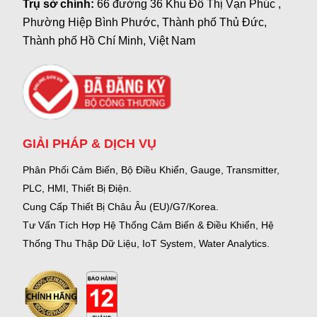
Trụ sở chính:
66 đường 36 Khu Đô Thị Vạn Phúc ,
Phường Hiệp Bình Phước, Thành phố Thủ Đức,
Thành phố Hồ Chí Minh, Việt Nam
GIẢI PHÁP & DỊCH VỤ
Phân Phối Cảm Biến, Bộ Điều Khiển, Gauge,
Transmitter,
PLC, HMI, Thiết Bị Điện.
Cung Cấp Thiết Bị Châu Âu (EU)/G7/Korea.
Tư Vấn Tích Hợp Hệ Thống Cảm Biến & Điều Khiển, Hệ
Thống Thu Thập Dữ Liệu, IoT System, Water Analytics.