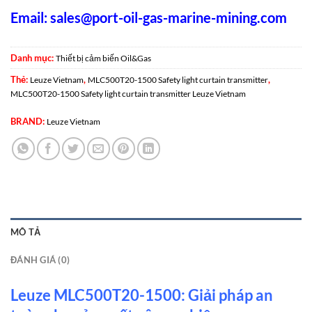
Email:
sales@port-oil-gas-marine-mining.com
Danh mục:
Thiết bị cảm biến Oil&Gas
Thẻ:
,
,
Leuze Vietnam
MLC500T20-1500 Safety light curtain transmitter
MLC500T20-1500 Safety light curtain transmitter Leuze Vietnam
BRAND:
Leuze Vietnam
MÔ TẢ
ĐÁNH GIÁ (0)
Leuze MLC500T20-1500: Giải pháp an