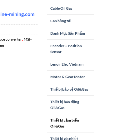
Cable Oil Gas
rine-mining.co
m
Cân băng tải
Danh Mục Sản Phẩm
,
ace converter
MSI-
nam
Encoder + Position
Sensor
Lenoir Elec Vietnam
Motor & Gear Motor
Thiế bị bảo vệ Oil&Gas
Thiết bị báo động
Oil&Gas
Thiết bị cảm biến
Oil&Gas
Thiết bị gia nhiệt