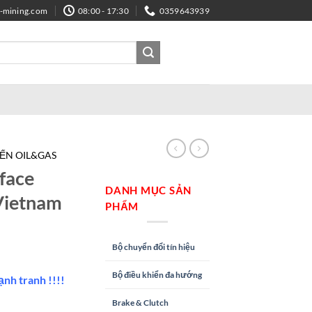
e-mining.com
08:00 - 17:30
0359643939
IẾN OIL&GAS
face
DANH MỤC SẢN
Vietnam
PHẨM
Bộ chuyển đổi tín hiệu
Bộ điều khiển đa hướng
ạnh tranh !!!!
Brake & Clutch