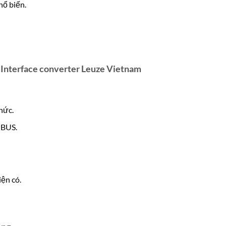
hổ biến.
Interface converter Leuze Vietnam
hức.
IBUS.
ện có.