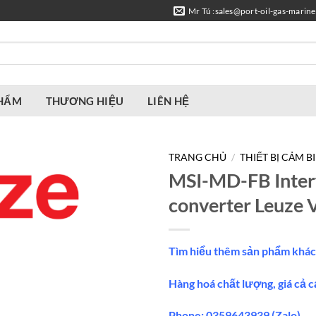
Mr Tú :sales@port-oil-gas-marin
PHẨM
THƯƠNG HIỆU
LIÊN HỆ
TRANG CHỦ
/
THIẾT BỊ CẢM B
MSI-MD-FB Inter
converter Leuze 
Tìm hiểu thêm sản phẩm khác
Hàng hoá chất lượng, giá cả c
Phone: 0359643939 (Zalo)