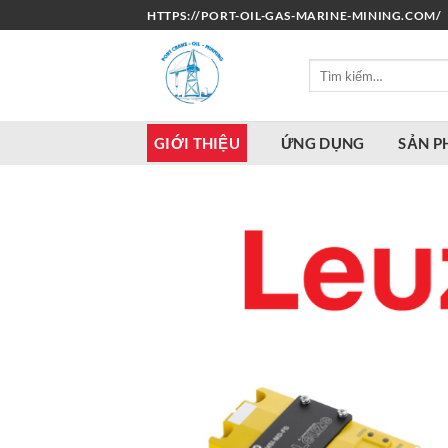
Bỏ
HTTPS://PORT-OIL-GAS-MARINE-MINING.COM/
qua
nội
Tìm
dung
kiếm:
GIỚI THIỆU
ỨNG DỤNG
SẢN 