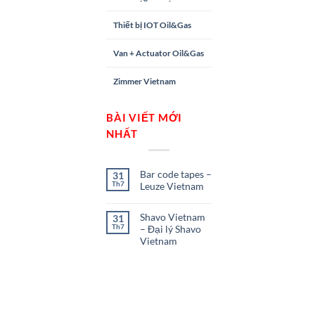
Thiết bị IOT Oil&Gas
Van + Actuator Oil&Gas
Zimmer Vietnam
BÀI VIẾT MỚI
NHẤT
Bar code tapes –
31
Th7
Leuze Vietnam
Shavo Vietnam
31
Th7
– Đại lý Shavo
Vietnam