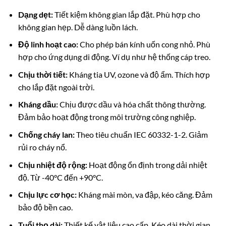
Dạng dẹt:
Tiết kiệm không gian lắp đặt.
Phù hợp cho
không gian hẹp. Dễ dàng luồn lách.
Độ linh hoạt cao:
Cho phép bán kính uốn cong nhỏ. Phù
hợp cho ứng dụng di động. Ví dụ như hệ thống cáp treo.
Chịu thời tiết:
Kháng tia UV, ozone và độ ẩm.
Thích hợp
cho lắp đặt ngoài trời.
Kháng dầu:
Chịu được dầu và hóa chất thông thường.
Đảm bảo hoạt động trong môi trường công nghiệp.
Chống cháy lan:
Theo tiêu chuẩn IEC 60332-1-2. Giảm
rủi ro cháy nổ.
Chịu nhiệt độ rộng:
Hoạt động ổn định trong dải nhiệt
độ. Từ -40°C đến +90°C.
Chịu lực cơ học:
Kháng mài mòn, va đập, kéo căng. Đảm
bảo độ bền cao.
Tuổi thọ dài:
Thiết kế vật liệu cao cấp. Kéo dài thời gian