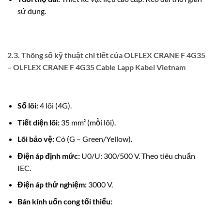
sử dụng.
2.3. Thông số kỹ thuật chi tiết của OLFLEX CRANE F 4G35
– OLFLEX CRANE F 4G35 Cable Lapp Kabel Vietnam
Số lõi:
4 lõi (4G).
Tiết diện lõi:
35 mm² (mỗi lõi).
Lõi bảo vệ:
Có (G – Green/Yellow).
Điện áp định mức:
U0/U: 300/500 V.
Theo tiêu chuẩn
IEC.
Điện áp thử nghiệm:
3000 V.
Bán kính uốn cong tối thiểu: