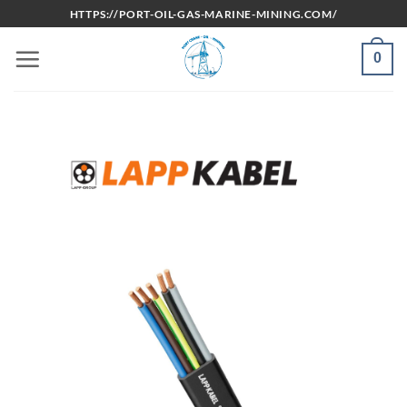
Bỏ
HTTPS://PORT-OIL-GAS-MARINE-MINING.COM/
qua
nội
0
dung