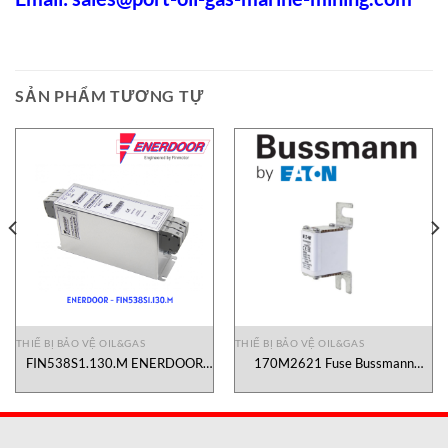
SẢN PHẨM TƯƠNG TỰ
THIẾ BỊ BẢO VỆ OIL&GAS
THIẾ BỊ BẢO VỆ OIL&GAS
FIN538S1.130.M ENERDOOR
170M2621 Fuse Bussmann
Vietnam
Vietnam