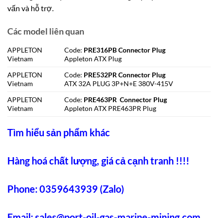
vấn và hỗ trợ.
Các model liên quan
APPLETON
Code:
PRE316PB Connector Plug
Vietnam
Appleton ATX Plug
APPLETON
Code:
PRE532PR Connector Plug
Vietnam
ATX 32A PLUG 3P+N+E 380V-415V
APPLETON
Code:
PRE463PR Connector Plug
Vietnam
Appleton ATX PRE463PR Plug
Tìm hiểu sản phẩm khác
Hàng hoá chất lượng, giá cả cạnh tranh !!!!
Phone: 0359643939 (Zalo)
Email:
sales@port-oil-gas-marine-mining.com