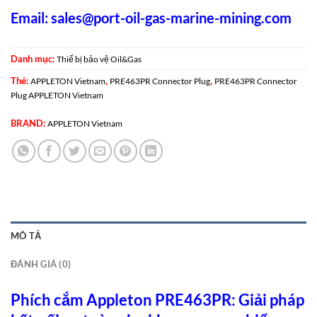
Email:
sales@port-oil-gas-marine-mining.com
Danh mục:
Thiế bị bảo vệ Oil&Gas
Thẻ:
,
,
APPLETON Vietnam
PRE463PR Connector Plug
PRE463PR Connector
Plug APPLETON Vietnam
BRAND:
APPLETON Vietnam
MÔ TẢ
ĐÁNH GIÁ (0)
Phích cắm Appleton PRE463PR: Giải pháp