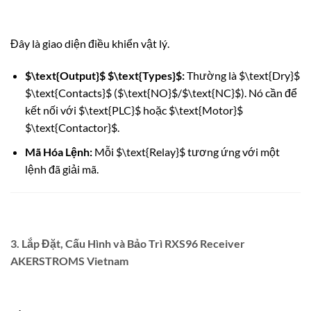
Đây là giao diện điều khiển vật lý.
$\text{Output}$
$\text{Types}$
:
Thường là
$\text{Dry}$
$\text{Contacts}$
(
$\text{NO}$
/
$\text{NC}$
). Nó cần để
kết nối với
$\text{PLC}$
hoặc
$\text{Motor}$
$\text{Contactor}$
.
Mã Hóa Lệnh:
Mỗi
$\text{Relay}$
tương ứng với một
lệnh đã giải mã.
3. Lắp Đặt, Cấu Hình và Bảo Trì RXS96 Receiver
AKERSTROMS Vietnam