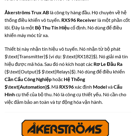
Åkerströms Trux AB
là công ty hàng đầu. Họ chuyên về hệ
thống điều khiển vô tuyến.
RXS96 Receiver
là một phần cốt
lõi. Đây là một
Bộ Thu Tín Hiệu
cố định. Nó dùng để điều
khiển máy móc từ xa.
Thiết bị này nhận tín hiệu vô tuyến. Nó nhận từ bộ phát
$\text{Transmitter}$
(ví dụ:
$\text{RX182}$
). Nó giải mã tín
hiệu được mã hóa. Sau đó nó kích hoạt các
Rơ Le Đầu Ra
(
$\text{Output}$
$\text{Relays}$
). Nó dùng để điều khiển
Cần Cẩu Công Nghiệp
hoặc
Hệ Thống
$\text{Automation}$
. Mã
RXS96
xác định
Model
và
Cấu
Hình
cụ thể của bộ thu. Nó là công cụ thiết yếu. Nó cần cho
việc đảm bảo an toàn và tự động hóa vận hành.