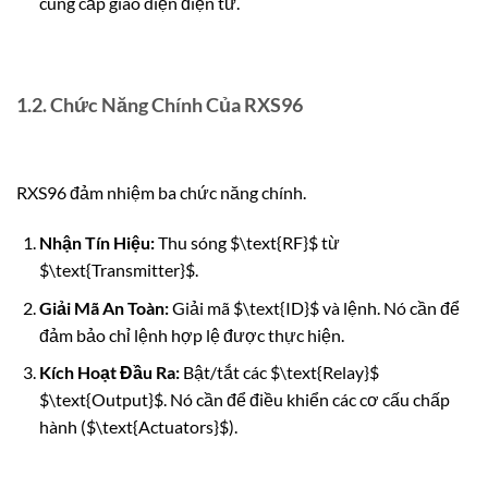
cung cấp giao diện điện tử.
1.2. Chức Năng Chính Của RXS96
RXS96 đảm nhiệm ba chức năng chính.
Nhận Tín Hiệu:
Thu sóng
$\text{RF}$
từ
$\text{Transmitter}$
.
Giải Mã An Toàn:
Giải mã
$\text{ID}$
và lệnh. Nó cần để
đảm bảo chỉ lệnh hợp lệ được thực hiện.
Kích Hoạt Đầu Ra:
Bật/tắt các
$\text{Relay}$
$\text{Output}$
. Nó cần để điều khiển các cơ cấu chấp
hành (
$\text{Actuators}$
).