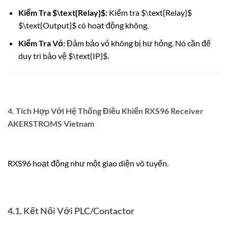
Kiểm Tra
$\text{Relay}$
:
Kiểm tra
$\text{Relay}$
$\text{Output}$
có hoạt động không.
Kiểm Tra Vỏ:
Đảm bảo vỏ không bị hư hỏng. Nó cần để
duy trì bảo vệ
$\text{IP}$
.
4. Tích Hợp Với Hệ Thống Điều Khiển RXS96 Receiver
AKERSTROMS Vietnam
RXS96 hoạt động như một giao diện vô tuyến.
4.1. Kết Nối Với PLC/Contactor