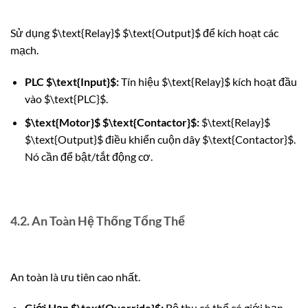
Sử dụng
$\text{Relay}$
$\text{Output}$
để kích hoạt các
mạch.
PLC
$\text{Input}$
:
Tín hiệu
$\text{Relay}$
kích hoạt đầu
vào
$\text{PLC}$
.
$\text{Motor}$
$\text{Contactor}$
:
$\text{Relay}$
$\text{Output}$
điều khiển cuộn dây
$\text{Contactor}$
.
Nó cần để bật/tắt động cơ.
4.2. An Toàn Hệ Thống Tổng Thể
An toàn là ưu tiên cao nhất.
Giới Hạn
$\text{Override}$
:
Bộ thu có thể có giới hạn.