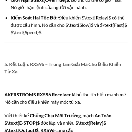
Nó giới hạn lệnh của người vận hành.
Kiểm Soát Hai Tốc Độ:
Điều khiển
$\text{Relay}$
có thể
được cấu hình. Nó cần cho
$\text{Slow}$
và
$\text{Fast}$
$\text{Speed}$
.
5. Kết Luận: RXS96 – Trung Tâm Giải Mã Cho Điều Khiển
Từ Xa
AKERSTROMS RXS96 Receiver
là bộ thu tín hiệu mạnh mẽ.
Nó cần cho điều khiển máy móc từ xa.
Với thiết kế
Chống Chịu Môi Trường
, mạch
An Toàn
$\text{E-STOP}$
độc lập, và nhiều
$\text{Relay}$
$\text{Output}$
,
RXS96
cung cấp: