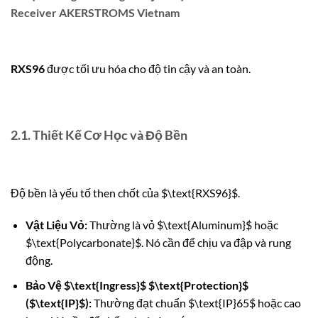
Receiver AKERSTROMS Vietnam
RXS96
được tối ưu hóa cho độ tin cậy và an toàn.
2.1. Thiết Kế Cơ Học và Độ Bền
Độ bền là yếu tố then chốt của
$\text{RXS96}$
.
Vật Liệu Vỏ:
Thường là vỏ
$\text{Aluminum}$
hoặc
$\text{Polycarbonate}$
. Nó cần để chịu va đập và rung
động.
Bảo Vệ
$\text{Ingress}$
$\text{Protection}$
(
$\text{IP}$
):
Thường đạt chuẩn
$\text{IP}65$
hoặc cao