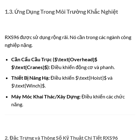
1.3. Ứng Dụng Trong Môi Trường Khắc Nghiệt
RXS96 được sử dụng rộng rãi. Nó cần trong các ngành công
nghiệp nặng.
Cần Cẩu Cầu Trục (
$\text{Overhead}$
$\text{Cranes}$
):
Điều khiển động cơ và phanh.
Thiết Bị Nâng Hạ:
Điều khiển
$\text{Hoist}$
và
$\text{Winch}$
.
Máy Móc Khai Thác/Xây Dựng:
Điều khiển các chức
năng.
2. Đặc Trưng và Thông Số Kỹ Thuật Chi Tiết RXS96