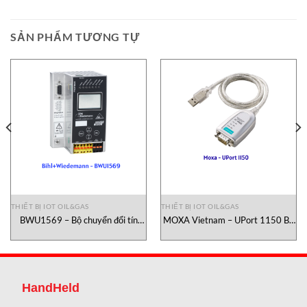
SẢN PHẨM TƯƠNG TỰ
THIẾT BỊ IOT OIL&GAS
THIẾT BỊ IOT OIL&GAS
BWU1569 – Bộ chuyển đổi tín
MOXA Vietnam – UPort 1150 Bộ
hiệu Bihl+Wiedemann
chuyển đổi tín hiệu công
nghiệp MOXA Vietnam
HandHeld