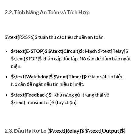
2.2. Tính Năng An Toàn và Tích Hợp
$\text{RXS96}$
tuân thủ các tiêu chuẩn an toàn.
$\text{E-STOP}$
$\text{Circuit}$
:
Mạch
$\text{Relay}$
$\text{STOP}$
khẩn cấp độc lập. Nó cần để đảm bảo ngắt
điện.
$\text{Watchdog}$
$\text{Timer}$
:
Giám sát tín hiệu.
Nó cần để ngắt nếu tín hiệu bị mất.
$\text{Feedback}$
:
Khả năng gửi trạng thái về
$\text{Transmitter}$
(tùy chọn).
2.3. Đầu Ra Rơ Le (
$\text{Relay}$
$\text{Output}$
)