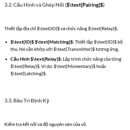
3.2. Cấu Hình và Ghép Nối (
$\text{Pairing}$
)
Thiết lập địa chỉ
$\text{ID}$
và chức năng
$\text{Relay}$
.
$\text{ID}$
$\text{Matching}$
:
Thiết lập
$\text{ID}$
bộ
thu. Nó cần khớp với
$\text{Transmitter}$
tương ứng.
Cấu Hình
$\text{Relay}$
:
Lập trình chức năng của từng
$\text{Relay}$
. Ví dụ:
$\text{Momentary}$
hoặc
$\text{Latching}$
.
3.3. Bảo Trì Định Kỳ
Kiểm tra kết nối và độ nguyên vẹn của vỏ.