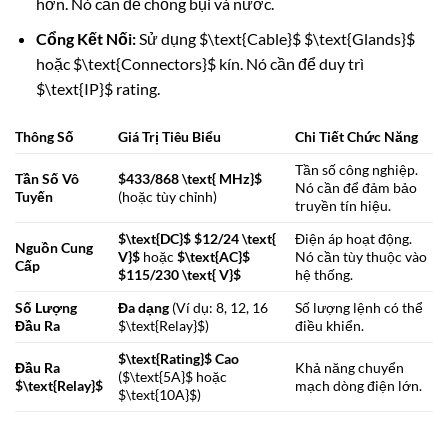
hơn. Nó cần để chống bụi và nước.
Cổng Kết Nối:
Sử dụng
$\text{Cable}$
$\text{Glands}$
hoặc
$\text{Connectors}$
kín. Nó cần để duy trì
$\text{IP}$
rating.
Thông Số
Giá Trị Tiêu Biểu
Chi Tiết Chức Năng
Tần số công nghiệp.
Tần Số Vô
$433/868 \text{ MHz}$
Nó cần để đảm bảo
Tuyến
(hoặc tùy chỉnh)
truyền tín hiệu.
$\text{DC}$
$12/24 \text{
Điện áp hoạt động.
Nguồn Cung
V}$
hoặc
$\text{AC}$
Nó cần tùy thuộc vào
Cấp
$115/230 \text{ V}$
hệ thống.
Số Lượng
Đa dạng
(Ví dụ: 8, 12, 16
Số lượng lệnh có thể
Đầu Ra
$\text{Relay}$
)
điều khiển.
$\text{Rating}$
Cao
Đầu Ra
Khả năng chuyển
(
$\text{5A}$
hoặc
$\text{Relay}$
mạch dòng điện lớn.
$\text{10A}$
)