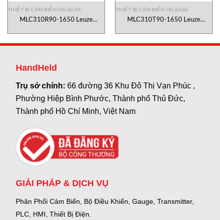
THIẾT BỊ CẢM BIẾN OIL&GAS
THIẾT BỊ CẢM BIẾN OIL&GAS
MLC310R90-1650 Leuze
MLC310T90-1650 Leuze
Vietnam
Vietnam
HandHeld
Trụ sở chính:
66 đường 36 Khu Đô Thị Vạn Phúc ,
Phường Hiệp Bình Phước, Thành phố Thủ Đức,
Thành phố Hồ Chí Minh, Việt Nam
GIẢI PHÁP & DỊCH VỤ
Phân Phối Cảm Biến, Bộ Điều Khiển, Gauge,
Transmitter,
PLC, HMI, Thiết Bị Điện.