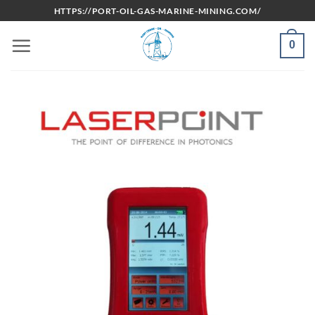
Bỏ
HTTPS://PORT-OIL-GAS-MARINE-MINING.COM/
qua
nội
0
dung