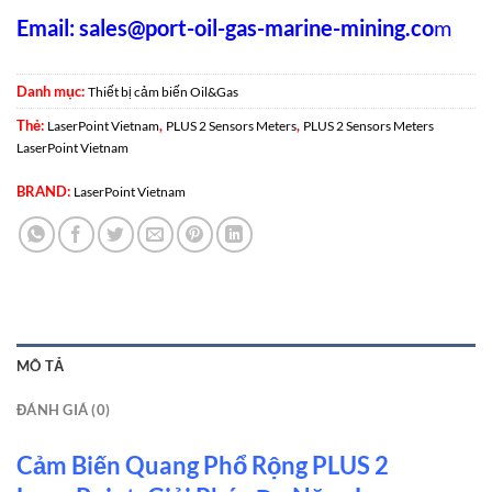
Email:
sales@port-oil-gas-marine-mining.co
m
Danh mục:
Thiết bị cảm biến Oil&Gas
Thẻ:
,
,
LaserPoint Vietnam
PLUS 2 Sensors Meters
PLUS 2 Sensors Meters
LaserPoint Vietnam
BRAND:
LaserPoint Vietnam
MÔ TẢ
ĐÁNH GIÁ (0)
Cảm Biến Quang Phổ Rộng PLUS 2