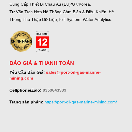
Cung Cấp Thiết Bị Châu Âu (EU)/G7/Korea.
Tư Vấn Tích Hợp Hệ Thống Cảm Biến & Điều Khiển, Hệ
Thống Thu Thập Dữ Liệu, IoT System, Water Analytics.
BÁO GIÁ & THANH TOÁN
Yêu Cầu Báo Giá:
sales@port-oil-gas-marine-
mining.com
Cellphone/Zalo:
0359643939
Trang sản phẩm:
https://port-oil-gas-marine-mining.com/