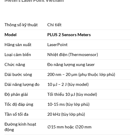
Thông số kỹ thuật
Chi tiết
Model
PLUS 2 Sensors Meters
Hãng sản xuất
LaserPoint
Loại cảm biến
Nhiệt điện (Thermosensor)
Chức năng
Đo năng lượng xung laser
Dải bước sóng
200 nm – 20 µm (phụ thuộc lớp phủ)
Dải năng lượng đo
10 µJ – 2 J (tùy model)
Độ phân giải
Tối thiểu 10 µJ (tùy model)
Tốc độ đáp ứng
10-15 ms (tùy lớp phủ)
Tần số tối đa
20 kHz (tùy lớp phủ)
Đường kính hoạt
∅15
mm hoặc
∅20
mm
động