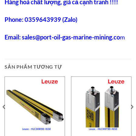
Hàng hoá chất lượng, giá cả cạnh tranh !!!!
Phone: 0359643939 (Zalo)
Email:
sales@port-oil-gas-marine-mining.co
m
SẢN PHẨM TƯƠNG TỰ