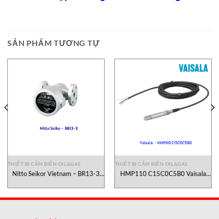
SẢN PHẨM TƯƠNG TỰ
THIẾT BỊ CẢM BIẾN OIL&GAS
THIẾT BỊ CẢM BIẾN OIL&GAS
Nitto Seikor Vietnam – BR13-3
HMP110 C15C0C5B0 Vaisala
Thiết bị đo lưu lượng dầu- Nitto
Vietnam
Seiko Vietnam