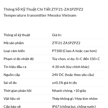
Thông Số Kỹ Thuật Chi Tiết ZTF21-ZA1PZPZ2
Temperature transmitter Messko Vietnam
Thông số kỹ thuật
Giá trị
Mã sản phẩm
ZTF21-ZA1PZPZ2
Loại cảm biến
PT100 (Class A hoặc cao hơn)
Phạm vi đo nhiệt độ
Tùy chọn, ví dụ:
0
∘
C
đến
15
0
∘
C
Tín hiệu đầu ra
4-20 mA (tùy chỉnh khác)
Nguồn cấp
24V DC (hoặc theo yêu cầu)
Sai số đo
≤
±
0.1%
giá trị đo
Thời gian phản hồi
Nhanh chóng,
<
10
giây
Vật liệu vỏ
Thép không gỉ / Hợp kim nhôm
Cấp bảo vệ
IP67 (chống bụi, chống nước)