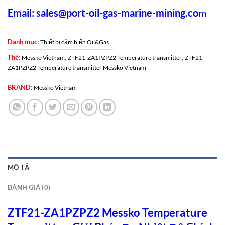
Email:
sales@port-oil-gas-marine-mining.co
m
Danh mục:
Thiết bị cảm biến Oil&Gas
Thẻ:
,
,
Messko Vietnam
ZTF21-ZA1PZPZ2 Temperature transmitter
ZTF21-
ZA1PZPZ2 Temperature transmitter Messko Vietnam
BRAND:
Messko Vietnam
MÔ TẢ
ĐÁNH GIÁ (0)
ZTF21-ZA1PZPZ2 Messko Temperature