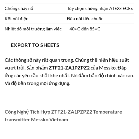
Chống cháy nổ
Tùy chọn chứng nhận ATEX/IECEx
Kết nối điện
Đầu nối tiêu chuẩn
Nhiệt độ môi trường làm việc
−
4
0
∘
C
đến
8
5
∘
C
EXPORT TO SHEETS
Các thông số này rất quan trọng. Chúng thể hiện hiệu suất
vượt trội. Sản phẩm
ZTF21-ZA1PZPZ2
của Messko. Đáp
ứng các yêu cầu khắt khe nhất. Nó đảm bảo độ chính xác cao.
Và độ bền trong mọi ứng dụng.
Công Nghệ Tích Hợp ZTF21-ZA1PZPZ2 Temperature
transmitter Messko Vietnam