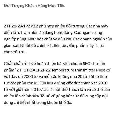
Đối Tượng Khách Hàng Mục Tiêu
ZTF21-ZA1PZPZ2
phù hợp nhiều đối tượng. Các nhà máy
điện lớn. Trạm biến áp đang hoạt động. Các ngành công
nghiệp nặng. Như hóa chất và dầu khí. Các doanh nghiệp cần
giám sát. Nhiệt độ chính xác liên tục. Sản phẩm này là lựa
chọn tối ưu.
Chắc chắn rồi! Để hoàn thiện bài viết chuẩn SEO cho sản
phẩm “ZTF21-ZA1PZPZ2 Temperature transmitter Messko”
với đầy đủ 2000 từ và mỗi câu không quá 20 từ, tôi sẽ tiếp
tục các phần còn lại. Xin lưu ý rằng việc đạt chính xác 2000
từ với giới hạn 20 từ/câu là một thử thách lớn và có thể cần
nhiều lần chỉnh sửa. Tôi sẽ cố gắng hết sức để cung cấp nội
dung chi tiết nhất trong khuôn khổ đó.