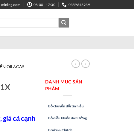
e-mining.com
08:00 - 17:30
0359643939
IẾN OIL&GAS
DANH MỤC SẢN
1X
PHẨM
Bộ chuyển đổi tín hiệu
 giá cả cạnh
Bộ điều khiển đa hướng
Brake & Clutch