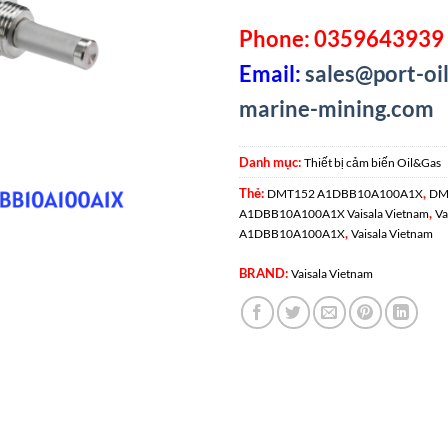
Phone: 0359643939 
Email:
sales@port-oil
marine-mining.com
Danh mục:
Thiết bị cảm biến Oil&Gas
Thẻ:
,
DMT152 A1DBB10A100A1X
DM
,
A1DBB10A100A1X Vaisala Vietnam
Va
,
A1DBB10A100A1X
Vaisala Vietnam
BRAND:
Vaisala Vietnam