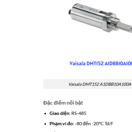
Vaisala DMT152 A1DBB10A100A
Đặc điểm nổi bật
Giao diện
: RS-485
Phạm vi đo
: -80 đến -20°C Td/f