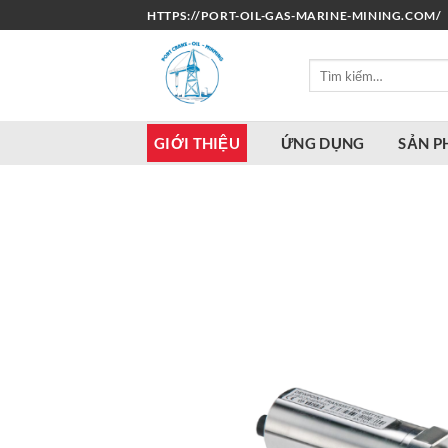
Bỏ
HTTPS://PORT-OIL-GAS-MARINE-MINING.COM/
qua
nội
Tìm
dung
kiếm:
GIỚI THIỆU
ỨNG DỤNG
SẢN 