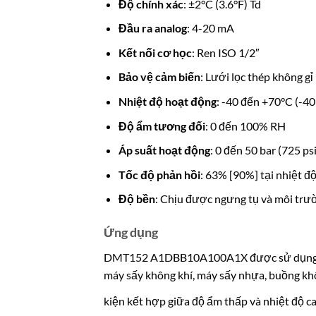
Độ chính xác
: ±2°C (3.6°F) Td
Đầu ra analog
: 4-20 mA
Kết nối cơ học
: Ren ISO 1/2″
Bảo vệ cảm biến
: Lưới lọc thép không g
Nhiệt độ hoạt động
: -40 đến +70°C (-4
Độ ẩm tương đối
: 0 đến 100% RH
Áp suất hoạt động
: 0 đến 50 bar (725 ps
Tốc độ phản hồi
: 63% [90%] tại nhiệt độ
Độ bền
: Chịu được ngưng tụ và môi trư
Ứng dụng
DMT152 A1DBB10A100A1X được sử dụng tron
máy sấy không khí, máy sấy nhựa, buồng khô,
kiện kết hợp giữa độ ẩm thấp và nhiệt độ ca