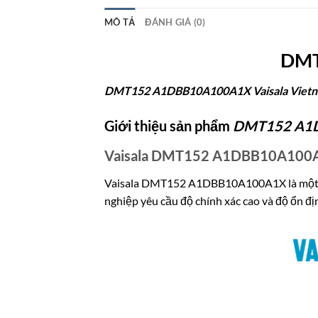
MÔ TẢ
ĐÁNH GIÁ (0)
DMT
DMT152 A1DBB10A100A1X Vaisala Viet
Giới thiệu sản phẩm
DMT152 A1
Vaisala DMT152 A1DBB10A100A1
Vaisala DMT152 A1DBB10A100A1X là một cả
nghiệp yêu cầu độ chính xác cao và độ ổn địn