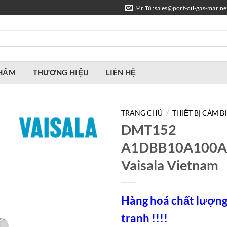
Mr Tú :sales@port-oil-gas-marin
PHẨM
THƯƠNG HIỆU
LIÊN HỆ
TRANG CHỦ
/
THIẾT BỊ CẢM B
DMT152
A1DBB10A100A
Vaisala Vietnam
Hàng hoá chất lượng,
tranh !!!!