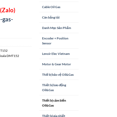
Cable Oil Gas
(Zalo)
Cân băng tải
-gas-
Danh Mục Sản Phẩm
Encoder + Position
Sensor
T152
Lenoir Elec Vietnam
isala DMT152
Motor & Gear Motor
Thiế bị bảo vệ Oil&Gas
Thiết bị báo động
Oil&Gas
Thiết bị cảm biến
Oil&Gas
Thiết bị gia nhiệt