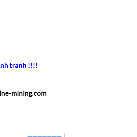
nh tranh !!!!
rine-mining.com