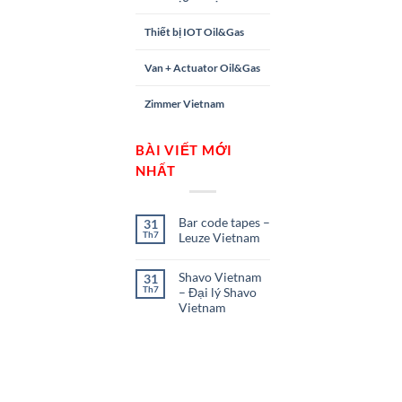
Thiết bị IOT Oil&Gas
Van + Actuator Oil&Gas
Zimmer Vietnam
BÀI VIẾT MỚI
NHẤT
Bar code tapes –
31
Th7
Leuze Vietnam
Shavo Vietnam
31
Th7
– Đại lý Shavo
Vietnam