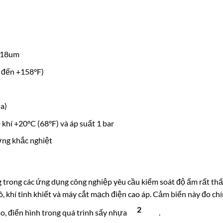
ỉ 18um
0 đến +158°F)
ia)
 khí +20°C (68°F) và áp suất 1 bar
ờng khắc nghiệt
g các ứng dụng công nghiệp yêu cầu kiểm soát độ ẩm rất thấp.
 khí tinh khiết và máy cắt mạch điện cao áp. Cảm biến này đo chín
2
o, điển hình trong quá trình sấy nhựa
.